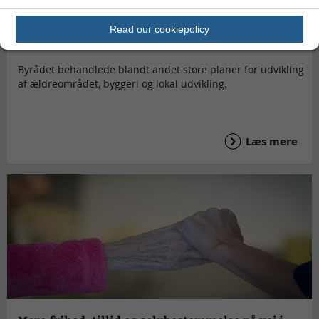
10 vigtige sager fra byrådssalen
Read our cookiepolicy
Byrådet behandlede blandt andet store planer for udvikling
af ældreområdet, byggeri og lokal udvikling.
Læs mere