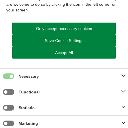
Grønne nyheder og klimainspiration i indbakken
are welcome to do so by clicking the icon in the left corner on
your screen.
Only accept necessary cookies
Grøn Genvej er et nyhedsbrev, der samler klimanyheder fra
kommunen og inspirerer til en grønnere hverdag.
Save Cookie Settings
Accept All
Læs mere
Necessary
Functional
Statistic
Marketing