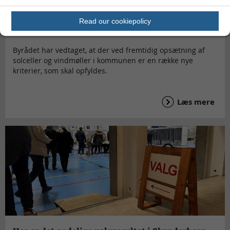
Nye kriterier for VE-anlæg vedtaget
Read our cookiepolicy
Byrådet har vedtaget, at der ved fremtidig opsætning af
solceller og vindmøller i kommunen er en række nye
kriterier, som skal opfyldes.
Læs mere