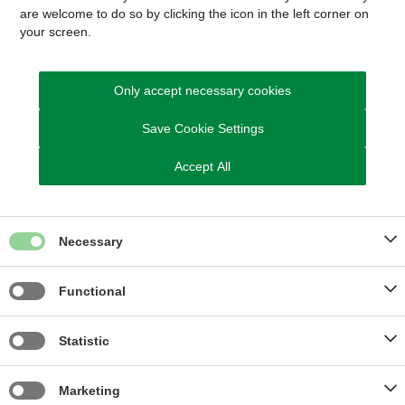
Flere borgere vælger foreningsfællesskabet:
are welcome to do so by clicking the icon in the left corner on
Idrætten i Skanderborg vokser
your screen.
Only accept necessary cookies
Idrætsforeningerne i Skanderborg Kommune gik frem med
414 medlemmer i 2025.
Save Cookie Settings
Accept All
Læs mere
Necessary
Functional
Statistic
Marketing