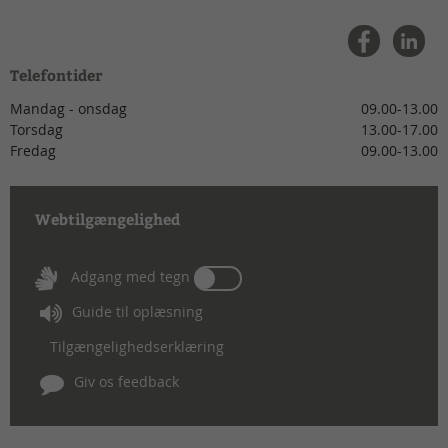
Telefontider
Mandag - onsdag
09.00-13.00
Torsdag
13.00-17.00
Fredag
09.00-13.00
Webtilgængelighed
Tænd
Adgang med tegn
eller
Guide til oplæsning
sluk
for
Tilgængelighedserklæring
Adgang
med
Giv os feedback
tegn