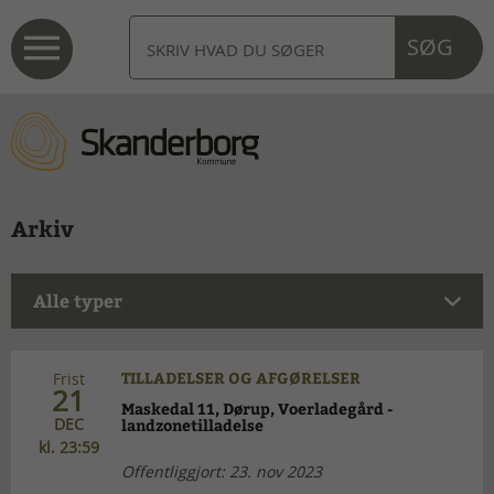
SØG
Arkiv
Alle typer
TILLADELSER OG AFGØRELSER
Frist
21
Maskedal 11, Dørup, Voerladegård -
DEC
landzonetilladelse
kl. 23:59
Offentliggjort: 23. nov 2023