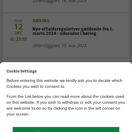
Offentliggjort: 16. nov 2023
HØRING
Frist
12
Nye affaldsregulativer gældende fra 1.
DEC
marts 2024 - udsendes i høring
kl. 23:59
Offentliggjort: 15. nov 2023
TILLADELSER OG AFGØRELSER
Frist
07
Cookie Settings
Lyngvej 21, Hylke - landzonetilladelse
DEC
Before entering this website we kindly ask you to decide which
kl. 23:59
Offentliggjort: 09. nov 2023
Cookies you wish to consent to.
From the List below you can read more about the cookies used
on this website. If you wish to withdraw or edit your consent you
are welcome to do so by clicking the icon in the left corner on
HØRING
Frist
your screen.
07
Planlægning for Hårby Friplejehjem -
DEC
indkaldelse af idéer og forslag
kl. 23:59