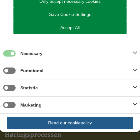
Only accept necessary cookies
Offentliggjort: 26. okt 2023
Save Cookie Settings
Accept All
« Forrige
1
2
3
4
5
6
7
8
9
10
11
12
13
14
15
16
17
18
19
20
21
22
23
24
25
26
27
28
29
30
31
32
33
34
35
36
37
38
39
40
41
42
43
44
45
46
47
48
Necessary
49
50
51
52
53
54
55
56
57
58
59
60
61
62
63
64
65
66
67
68
69
70
71
72
73
74
75
76
77
78
79
80
Functional
81
82
83
84
85
86
87
88
89
90
91
92
93
94
95
96
Statistic
97
98
99
100
101
102
103
104
105
106
107
108
109
110
111
112
113
114
115
116
117
118
119
120
121
Marketing
122
123
124
Næste »
Read our cookiepolicy
Høringsprocessen