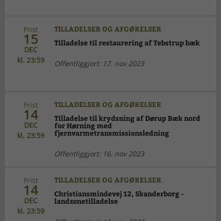
TILLADELSER OG AFGØRELSER
Frist
15
Tilladelse til restaurering af Tebstrup bæk
DEC
kl. 23:59
Offentliggjort: 17. nov 2023
TILLADELSER OG AFGØRELSER
Frist
14
Tilladelse til krydsning af Dørup Bæk nord
DEC
for Hørning med
fjernvarmetransmissionsledning
kl. 23:59
Offentliggjort: 16. nov 2023
TILLADELSER OG AFGØRELSER
Frist
14
Christiansmindevej 12, Skanderborg -
DEC
landzonetilladelse
kl. 23:59