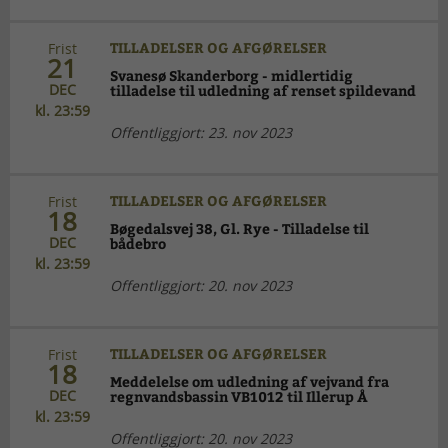
TILLADELSER OG AFGØRELSER
Frist
21
Svanesø Skanderborg - midlertidig
DEC
tilladelse til udledning af renset spildevand
kl. 23:59
Offentliggjort: 23. nov 2023
TILLADELSER OG AFGØRELSER
Frist
18
Bøgedalsvej 38, Gl. Rye - Tilladelse til
DEC
bådebro
kl. 23:59
Offentliggjort: 20. nov 2023
TILLADELSER OG AFGØRELSER
Frist
18
Meddelelse om udledning af vejvand fra
DEC
regnvandsbassin VB1012 til Illerup Å
kl. 23:59
Offentliggjort: 20. nov 2023