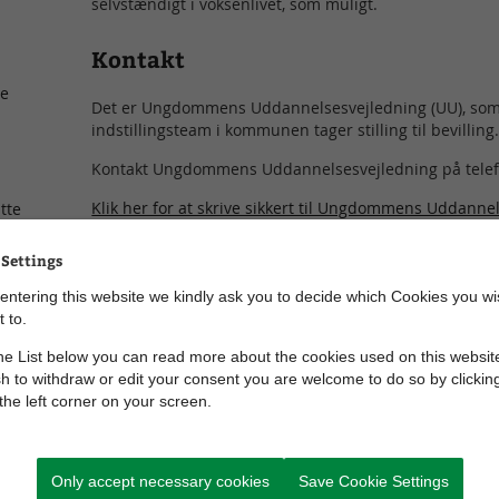
selvstændigt i voksenlivet, som muligt.
Kontakt
ne
Det er Ungdommens Uddannelsesvejledning (UU), som in
indstillingsteam i kommunen tager stilling til bevilling
Kontakt Ungdommens Uddannelsesvejledning på telef
Klik her for at skrive sikkert til Ungdommens Uddanne
tte
MitID).
 Settings
ering
Du kan også finde yderligere oplysninger på UU Odd
nyt vindue).
entering this website we kindly ask you to decide which Cookies you wi
 to.
e List below you can read more about the cookies used on this website
h to withdraw or edit your consent you are welcome to do so by clickin
risk
Hvilke optagelseskrav er der?
 the left corner on your screen.
Uddannelsens indhold
Only accept necessary cookies
Save Cookie Settings
Økonomi