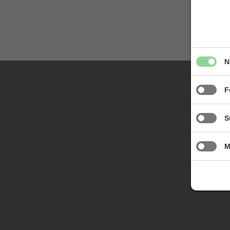
N
F
S
M