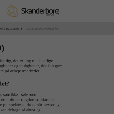
lse og arbejde
Ungdomsuddannelse (STU)
U)
for dig, der er ung med særlige
digheder og muligheder, der kan give
æste på arbejdsmarkedet.
det?
r, som ikke - selv med
øre en ordinær ungdomsuddannelse.
 perspektiv, at du opnår personlige,
u kan deltage så aktivt og