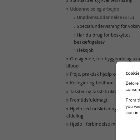
Standarder og kvalitetssikring
Uddannelse og arbejde
Ungdomsuddannelse (STU)
Specialundervisning for voks
Har du brug for beskyttet
beskæftigelse?
Fleksjob
Opsøgende, forebyggende og aku
tilbud
Cookie
Pleje, praktisk hjælp og rehabilit
Kollegier og botilbud
Before 
consent
Takster og takststruktur
Fremtidsfuldmagt
From th
you wis
Hjælp ved udskrivning fra psykiat
icon in
afdeling
Hjælp i forbindelse med stalking