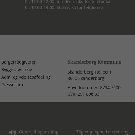
Kl. 11.00-12.00: mindre risiko for telefonkø
Kl. 12.00-13.00: lille risiko for telefonkø
Skanderborg Kommune
Borgerrådgiveren
Byggesagsarkiv
Skanderborg Fælled 1
Adm. og ydelsesafdeling
8660
Skanderborg
Presserum
Hovednummer:
8794 7000
CVR:
291 896 33
d
Guide til oplæsning
Tilgængelighedserklæring