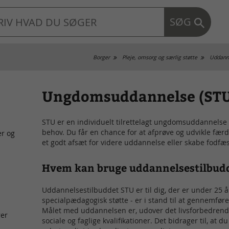
SØG
Borger
Pleje, omsorg og særlig støtte
Uddanne
Ungdomsuddannelse (ST
STU er en individuelt tilrettelagt ungdomsuddannelse 
behov. Du får en chance for at afprøve og udvikle fær
er og
et godt afsæt for videre uddannelse eller skabe fodf
Hvem kan bruge uddannelsestilbud
Uddannelsestilbuddet STU er til dig, der er under 25 å
specialpædagogisk støtte - er i stand til at gennemf
Målet med uddannelsen er, udover det livsforbedrende
rer
sociale og faglige kvalifikationer. Det bidrager til, at d