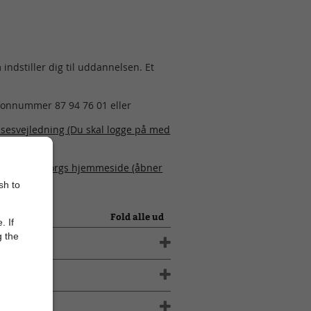
dstiller dig til uddannelsen. Et
.
onnummer 87 94 76 01 eller
lsesvejledning (Du skal logge på med
er-Skanderborgs hjemmeside (åbner
sh to
Fold alle ud
. If
g the