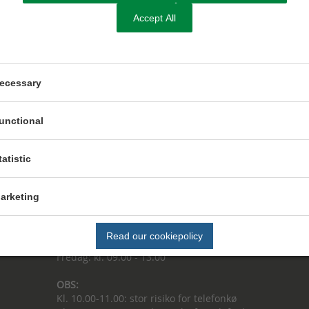
Accept All
ecessary
Kontakt Sundhed, Omsorg og Handicap
unctional
Send Digital Post til Sundhed, Omsorg og Handicap
tatistic
D
u kan også ringe til os
Tlf. 8794 7850
arketing
Telefontid
Mandag, tirsdag og onsdag: kl. 09.00 - 13.00
Read our cookiepolicy
Torsdag: kl. 13.00 - 17.00
Fredag: kl. 09.00 - 13.00
OBS:
Kl. 10.00-11.00: stor risiko for telefonkø