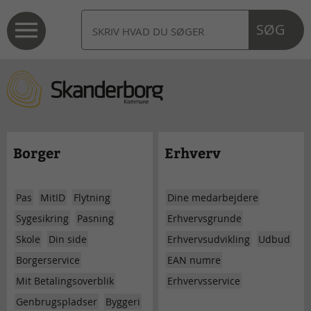
SØG
Borger
Erhverv
Pas
MitID
Flytning
Dine medarbejdere
Sygesikring
Pasning
Erhvervsgrunde
Skole
Din side
Erhvervsudvikling
Udbud
Borgerservice
EAN numre
Mit Betalingsoverblik
Erhvervsservice
Genbrugspladser
Byggeri