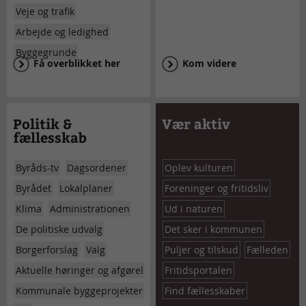
Veje og trafik
Arbejde og ledighed
Byggegrunde
Få overblikket her
Kom videre
Politik &
Vær aktiv
fællesskab
Byråds-tv
Dagsordener
Oplev kulturen
Byrådet
Lokalplaner
Foreninger og fritidsliv
Klima
Administrationen
Ud i naturen
De politiske udvalg
Det sker i kommunen
Borgerforslag
Valg
Puljer og tilskud
Fælleden
Aktuelle høringer og afgørelser
Fritidsportalen
Kommunale byggeprojekter
Find fællesskaber