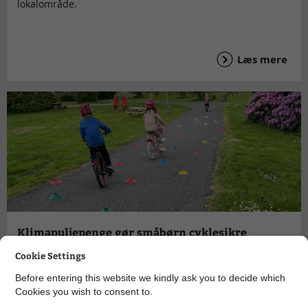
lokalområde.
Læs mere
Klimapuljepenge gør småbørn cyklesikre
Cookie Settings
Before entering this website we kindly ask you to decide which
Cookies you wish to consent to.
Et projekt giver børnehavebørn tryghed på cyklerne, så de
vælger cyklen til, når skolelivet begynder.