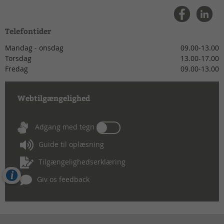
Telefontider
Mandag - onsdag
09.00-13.00
Torsdag
13.00-17.00
Fredag
09.00-13.00
Webtilgængelighed
Tænd
Adgang med tegn
eller
Guide til oplæsning
sluk
for
Tilgængelighedserklæring
Adgang
Cookies
med
Giv os feedback
tegn