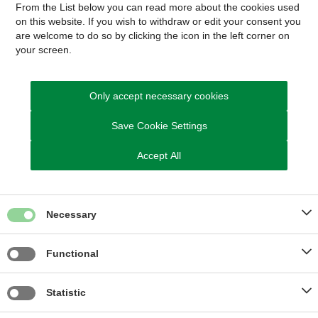
From the List below you can read more about the cookies used
on this website. If you wish to withdraw or edit your consent you
are welcome to do so by clicking the icon in the left corner on
your screen.
Læs mere
Only accept necessary cookies
Save Cookie Settings
Accept All
Necessary
Unikt bådhus ved Skimminghøj åbner dørene for
alle
Functional
Statistic
Nyt outdoor-hus er åbnet for alle ved Skimminghøj i Ry.