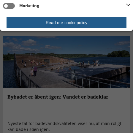
Marketing
Læs mere
Read our cookiepolicy
Bybadet er åbent igen: Vandet er badeklar
Nyeste tal for badevandskvaliteten viser nu, at man roligt
kan bade i søen igen.