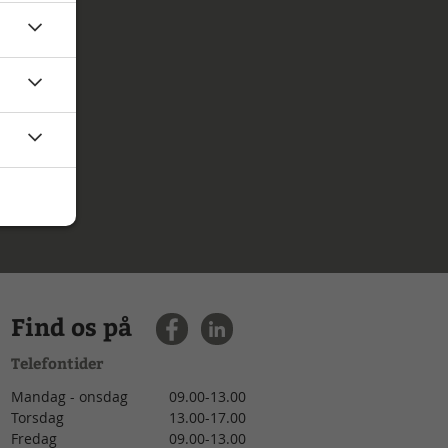
Find os på
Telefontider
Mandag - onsdag
09.00-13.00
Torsdag
13.00-17.00
Fredag
09.00-13.00