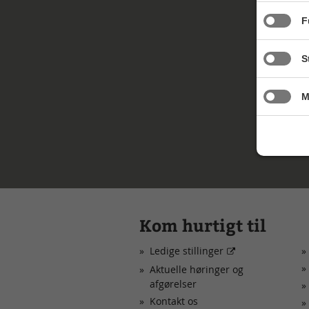
F
S
M
Kom hurtigt til
Ledige stillinger
Aktuelle høringer og
afgørelser
Kontakt os