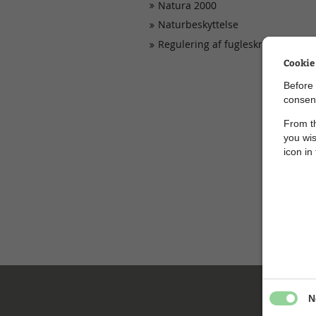
Natura 2000
Naturbeskyttelse
Regulering af fugleskræmmere
Cookie
Before 
consent
From th
you wis
icon in
N