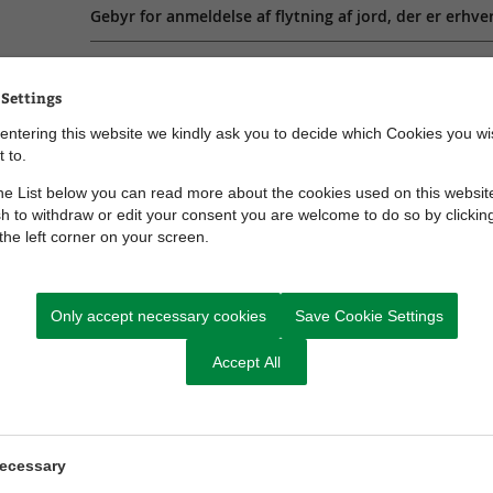
Gebyr for anmeldelse af flytning af jord, der er erhve
Hvilke jordflytninger skal anmeldes?
 Settings
Hvilke jordflytninger skal ikke anmeldes?
entering this website we kindly ask you to decide which Cookies you wi
 to.
Det skal du huske som anmelder
e List below you can read more about the cookies used on this website
h to withdraw or edit your consent you are welcome to do so by clickin
 the left corner on your screen.
Anmeld jordflytning på flytjord.dk
Only accept necessary cookies
Save Cookie Settings
Accept All
ecessary
Kontakt Plan, Teknik og Miljø