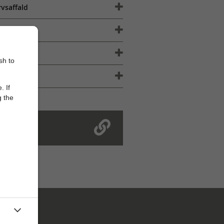
rvsaffald
sh to
. If
g the