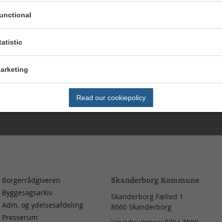
Send Digital Post til Plan, Teknik og Miljø
unctional
Du kan også ringe til os
Telefon 8794 7000
tatistic
Vi har åben på telefonen
arketing
Mandag, tirsdag og onsdag: kl. 09.00 - 13.00
Torsdag: kl. 13.00 - 17.00
Fredag: kl. 09.00 - 13.00
Read our cookiepolicy
Skanderborg Kommune
Borgerrådgiveren
Byggesagsarkiv
Skanderborg Fælled 1
Adm. og ydelsesafdeling
8660
Skanderborg
Presserum