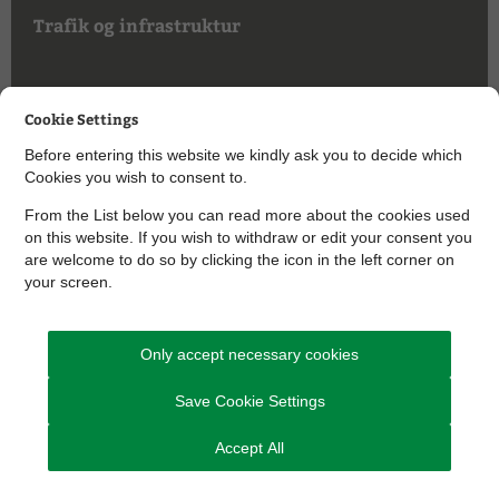
Trafik og infrastruktur
Cookie Settings
Sundhed, forebyggelse og integration
Before entering this website we kindly ask you to decide which
Cookies you wish to consent to.
From the List below you can read more about the cookies used
on this website. If you wish to withdraw or edit your consent you
Natur og miljø
are welcome to do so by clicking the icon in the left corner on
your screen.
Only accept necessary cookies
Ældre
Save Cookie Settings
Accept All
Økonomi, personale og administration