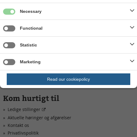
Necessary
Erhverv og arbejdsmarked
Functional
Statistic
Udviklingsstrategi, kommuneplan og
lokalplaner
Marketing
Read our cookiepolicy
Kom hurtigt til
Ledige stillinger
Aktuelle høringer og afgørelser
Kontakt os
Privatlivspolitik