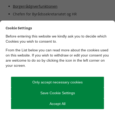
Borgerrådgiverfunktionen
Chefen for Byrådssekretariatet og HR
HR-chefen
Cookie Settings
Næstformanden for hovedMED-udvalget
Before entering this website we kindly ask you to decide which
To betroede sekretariatsmedarbejdere i
Cookies you wish to consent to.
Byrådssekretariatet og HR
From the List below you can read more about the cookies used
Anonymitet og IT-sikkerhed
on this website. If you wish to withdraw or edit your consent you
are welcome to do so by clicking the icon in the left corner on
your screen.
Hvis du laver en indberetning, vælger du selv, om du vil være
anonym. Alle indberetninger indgivet i god tro er beskyttet mod
enhver form for repressalier.
Only accept necessary cookies
Save Cookie Settings
Læs mere om ordningen eller lav en
indberetning her
Accept All