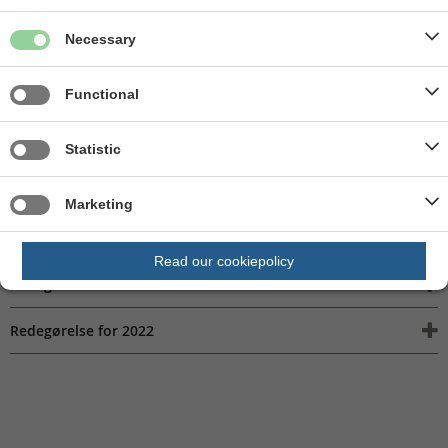
Årlig redegørelse
Necessary
Skanderborg Kommune er forpligtet til mindt en gang årligt at
lave en redegørelse for brugen af ordningen. Du kan finde
Functional
redegørelsen her under.
Statistic
Fold alle ud
Redegørelse for 2025
Marketing
Redegørelse for 2024
Read our cookiepolicy
Redegørelse for 2023
Redegørelse for 2022