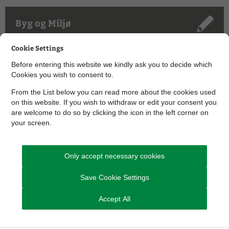
Byg og Miljø
Cookie Settings
Before entering this website we kindly ask you to decide which
Færdigmelding af kloak i byen
Cookies you wish to consent to.
From the List below you can read more about the cookies used
on this website. If you wish to withdraw or edit your consent you
are welcome to do so by clicking the icon in the left corner on
Færdigmelding af kloak udført på
your screen.
landet
Only accept necessary cookies
Save Cookie Settings
Accept All
Kontakt Vand og Natur - Spildevand