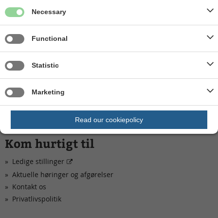
Send Digital Post til Vand og Natur - Spildevand
Necessary
Du kan også ringe til os
Tlf. 8794 7799
Functional
Vi har åben på telefonen
Mandag, tirsdag og onsdag: kl. 09.00 - 13.00
Statistic
Torsdag: kl. 13.00 - 17.00
Fredag: kl. 09.00 - 13.00
Marketing
Read our cookiepolicy
Kom hurtigt til
Ledige stillinger
Aktuelle høringer og afgørelser
Kontakt os
Privatlivspolitik