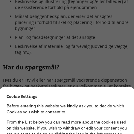
Beskrivelse og illustrering (tegninger og/eller billeder) af
de eksisterende forhold på ejendommen
Målsat beliggenhedsplan, der viser det ansøgtes
placering i forhold til skel og placering i forhold til andre
bygninger
Plan- og facadetegninger af det ansøgte
Beskrivelse af materiale- og farvevalg (udvendige vægge,
tag mv.).
Har du spørgsmål?
Hvis du er i tvivl eller har spørgsmål vedrørende dispensation
fra bygge- og beskyttelseslinjer, er du velkommen til at kontakte
os på 87 94 77 30 eller
aabenland@skanderborg.dk
.
Cookie Settings
Before entering this website we kindly ask you to decide which
Cookies you wish to consent to.
Ansøg om dispensation fra bygge- og
beskyttelseslinjer
From the List below you can read more about the cookies used
on this website. If you wish to withdraw or edit your consent you
are welcome to do so by clicking the icon in the left corner on