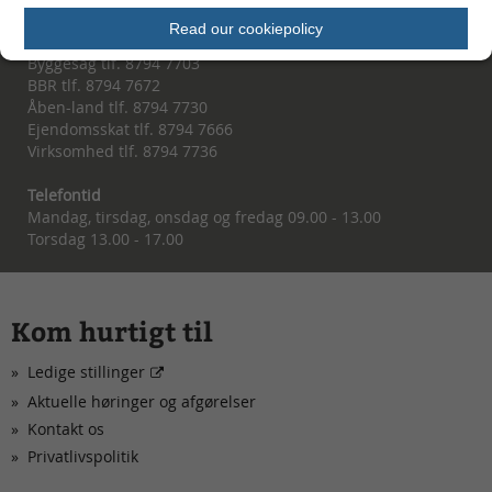
Read our cookiepolicy
Eller du kan ringe til os
Byggesag tlf. 8794 7703
BBR tlf. 8794 7672
Åben-land tlf. 8794 7730
Ejendomsskat tlf. 8794 7666
Virksomhed tlf. 8794 7736
Telefontid
Mandag, tirsdag, onsdag og fredag 09.00 - 13.00
Torsdag 13.00 - 17.00
Kom hurtigt til
Ledige stillinger
Aktuelle høringer og afgørelser
Kontakt os
Privatlivspolitik