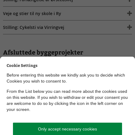
Veje og stier til ny skole i Ry
Stilling: Cykelsti via Virringvej
Afsluttede byggeprojekter
Her kan du se de nogle af de veje og stier, vi har taget i brug
Cookie Settings
inden for det seneste års tid. Listen er under udarbejdelse.
Before entering this website we kindly ask you to decide which
Cookies you wish to consent to.
From the List below you can read more about the cookies used
Fold alle ud
on this website. If you wish to withdraw or edit your consent you
are welcome to do so by clicking the icon in the left corner on
Forbedret Blegindvej i Hørning
your screen.
Bedre trafik og forplads ved Skanderborg Station
Only accept necessary cookies