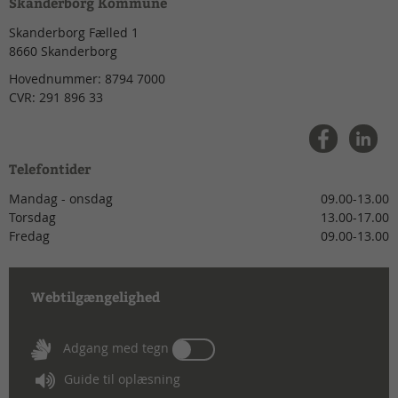
Skanderborg Kommune
Skanderborg Fælled 1
8660
Skanderborg
Hovednummer:
8794 7000
CVR:
291 896 33
Telefontider
Mandag - onsdag
09.00-13.00
Torsdag
13.00-17.00
Fredag
09.00-13.00
Webtilgængelighed
Tænd
Adgang med tegn
eller
Guide til oplæsning
sluk