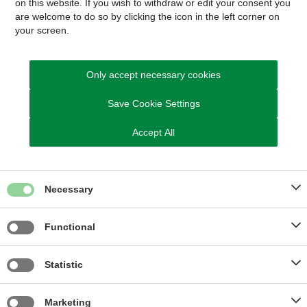
on this website. If you wish to withdraw or edit your consent you
are welcome to do so by clicking the icon in the left corner on
Borger:
Send Digital Post til Borgerservice som borger
your screen.
Virksomhed/forening:
Send Digital Post til Borgerservice
som virksomhed/forening
Du kan også ringe til os på telefonnummer
Only accept necessary cookies
8794 7000
Save Cookie Settings
Telefontid
Mandag, tirsdag og onsdag: kl. 09:00 - 13:00
Accept All
Torsdag: kl. 13:00 - 17:00
Fredag: kl. 09:00 - 13:00
Book en tid eller brug digital selvbetjening
Necessary
Functional
Kom hurtigt til
Ledige stillinger
Statistic
Aktuelle høringer og afgørelser
Kontakt os
Marketing