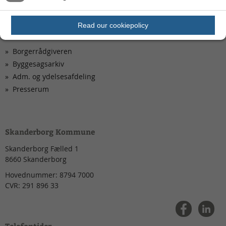
Privatlivspolitik
Read our cookiepolicy
Borgerrådgiveren
Byggesagsarkiv
Adm. og ydelsesafdeling
Presserum
Skanderborg Kommune
Skanderborg Fælled 1
8660
Skanderborg
Hovednummer:
8794 7000
CVR:
291 896 33
Telefontider