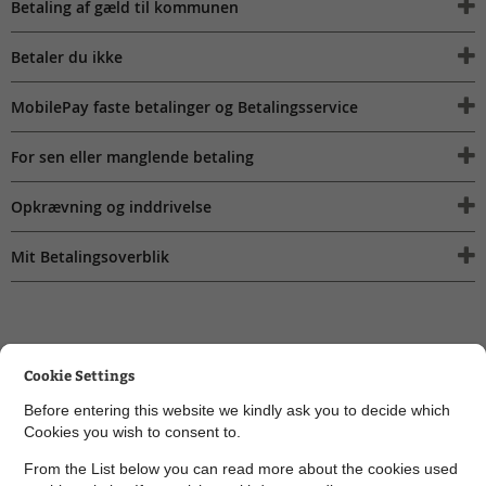
Betaling af gæld til kommunen
Betaler du ikke
MobilePay faste betalinger og Betalingsservice
For sen eller manglende betaling
Opkrævning og inddrivelse
Mit Betalingsoverblik
Cookie Settings
Before entering this website we kindly ask you to decide which
Kontakt Borgerservice
Cookies you wish to consent to.
From the List below you can read more about the cookies used
Send sikker digital post