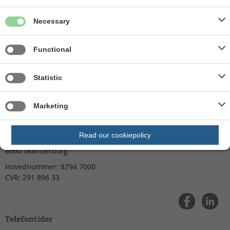
Necessary
Borgerrådgiveren
Functional
Byggesagsarkiv
Adm. og ydelsesafdeling
Statistic
Presserum
Marketing
Skanderborg Kommune
Read our cookiepolicy
Skanderborg Fælled 1
8660
Skanderborg
Hovednummer:
8794 7000
CVR:
291 896 33
Telefontider