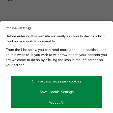
Cookie Settings
Kontakt Familierådgivningen
Before entering this website we kindly ask you to decide which
Send Digital Post til Familierådgivningen
Cookies you wish to consent to.
From the List below you can read more about the cookies used
Du kan også ringe til os
on this website. If you wish to withdraw or edit your consent you
Socialområdet tlf. nr.: 8794 7345
are welcome to do so by clicking the icon in the left corner on
Specialrådgivning tlf. nr.: 8794 7346
your screen.
Kom hurtigt til
Only accept necessary cookies
Ledige stillinger
Save Cookie Settings
Aktuelle høringer og afgørelser
Accept All
Kontakt os
Privatlivspolitik