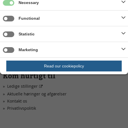
Mandag, tirsdag og onsdag: kl. 09.00 - 13.00
Necessary
Torsdag: kl. 13.00 - 17.00
Fredag: kl. 09.00 - 13.00
Functional
OBS:
Kl. 10.00-11.00: stor risiko for telefonkø
Statistic
Kl. 11.00-12.00: mindre risiko for telefonkø
Kl. 12.00-13.00: lille risiko for telefonkø
Marketing
Read our cookiepolicy
Kom hurtigt til
Ledige stillinger
Aktuelle høringer og afgørelser
Kontakt os
Privatlivspolitik