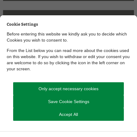
Ret henvendelse til Skanderborg
Cookie Settings
Kommune omkring justering,
tilkobling og reparation af
Before entering this website we kindly ask you to decide which
Cookies you wish to consent to.
høreapparater
From the List below you can read more about the cookies used
on this website. If you wish to withdraw or edit your consent you
are welcome to do so by clicking the icon in the left corner on
your screen.
Kontakt Sundhed, Omsorg og Handicap
Only accept necessary cookies
Send Digital Post til Sundhed, Omsorg og Handicap
Save Cookie Settings
D
u kan også ringe til os
Accept All
Tlf. 8794 7850
Telefontid