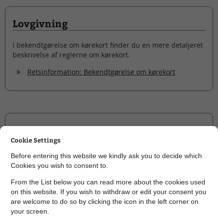
Lovgivning
I bekendtgørelse om kørekort finder du en mere detaljeret
beskrivelse af reglerne om kørekort.
Retsinformation: Bekendtgørelse om kørekort
Selvbetjening
Cookie Settings
Bestil tid i borgerservice
Before entering this website we kindly ask you to decide which
Udfyld lægeattest til ansøgning om kørekort
Cookies you wish to consent to.
From the List below you can read more about the cookies used
on this website. If you wish to withdraw or edit your consent you
are welcome to do so by clicking the icon in the left corner on
your screen.