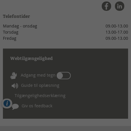
Telefontider
Mandag - onsdag
09.00-13.00
Torsdag
13.00-17.00
Fredag
09.00-13.00
Webtilgængelighed
Tænd
Adgang med tegn
eller
Guide til oplæsning
sluk
for
Tilgængelighedserklæring
Adgang
Cookies
med
Giv os feedback
tegn