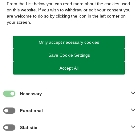
From the List below you can read more about the cookies used
Send Digital Post til Sundhed, Omsorg og Handicap
on this website. If you wish to withdraw or edit your consent you
are welcome to do so by clicking the icon in the left corner on
D
u kan også ringe til os
your screen.
Tlf. 8794 7850
Telefontid
Only accept necessary cookies
Mandag, tirsdag og onsdag: kl. 09.00 - 13.00
Torsdag: kl. 13.00 - 17.00
Save Cookie Settings
Fredag: kl. 09.00 - 13.00
OBS:
Accept All
Kl. 10.00-11.00: stor risiko for telefonkø
Kl. 11.00-12.00: mindre risiko for telefonkø
Kl. 12.00-13.00: lille risiko for telefonkø
Necessary
Functional
Kom hurtigt til
Statistic
Ledige stillinger