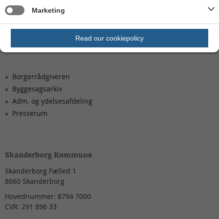
Aktuelle høringer og afgørelser
Marketing
Kontakt os
Privatlivspolitik
Read our cookiepolicy
Borgerrådgiveren
Byggesagsarkiv
Adm. og ydelsesafdeling
Presserum
Skanderborg Kommune
Skanderborg Fælled 1
8660
Skanderborg
Hovednummer:
8794 7000
CVR:
291 896 33