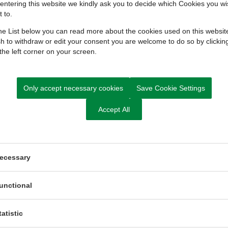
entering this website we kindly ask you to decide which Cookies you wi
 to.
e List below you can read more about the cookies used on this website
h to withdraw or edit your consent you are welcome to do so by clickin
Kurser og temadage
Tæt støttede
 the left corner on your screen.
opstartsforløb (TSOP)
Only accept necessary cookies
Save Cookie Settings
Accept All
ecessary
unctional
tatistic