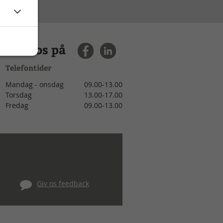
Find os på
Telefontider
Mandag - onsdag
09.00-13.00
Torsdag
13.00-17.00
Fredag
09.00-13.00
Giv os feedback