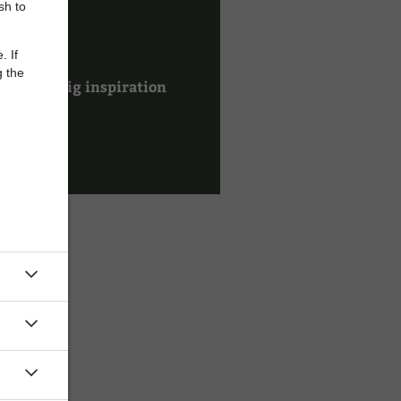
sh to
. If
g the
Faglig inspiration