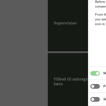
Before 
consent
From th
you wis
Supervision
icon in
N
Tilbud til anbragte
børn
F
S