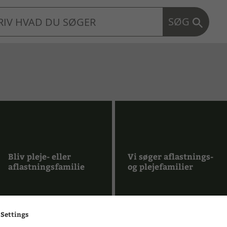
SØG
Bliv pleje- eller
Vi søger aflastnings-
aflastningsfamilie
og plejefamilier
 Settings