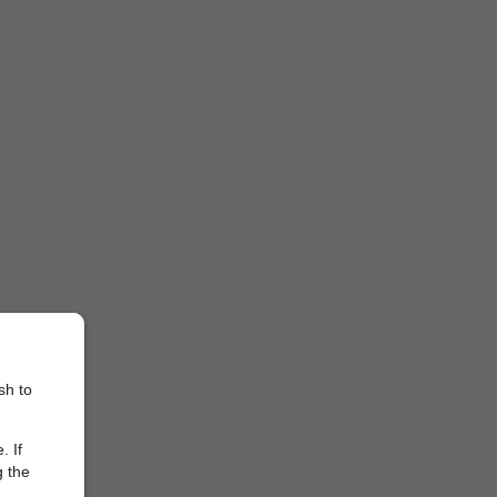
sh to
. If
g the