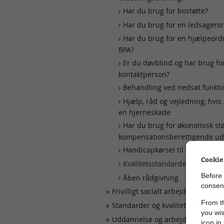
Har du brug for bostøtte?
Har du brug for en ledsagero
Har du brug for en hjælpeord
BPA?
Er du døvblind og har brug fo
kontaktperson?
Behandling ved nedsat funkt
Hjælp, råd og vejledning, hvis
en hjerneskade
Har du brug for økonomisk støt
kompensationsberettigende udg
Handicapkørsel til fritidsform
Cookie
Kvalitetsstandarder og servic
Before 
Åben rådgivning
consent
Frivilligt socialt arbejde for senio
From th
Standarder og kvalitetssikring
you wis
Uddannelse og arbejde
icon in