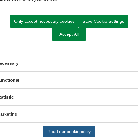
tte
ering
Only accept necessary cookies
Save Cookie Settings
Accept All
risk
ecessary
unctional
tatistic
Kontakt Sundhed, Omsorg og Handicap
arketing
Send Digital Post til Sundhed, Omsorg og Handicap
D
u kan også ringe til os
Read our cookiepolicy
Tlf. 8794 7850