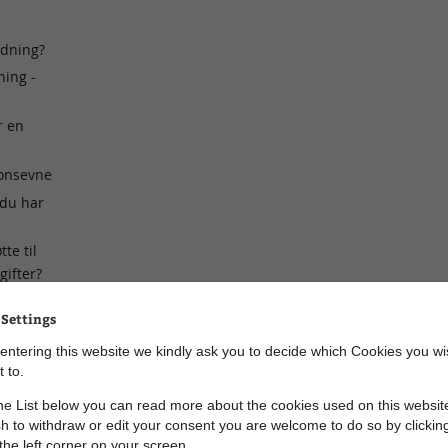
rdning?
ning -
r en
ionsevne
 du har
te til
ifter?
ål
 Settings
eloven
entering this website we kindly ask you to decide which Cookies you wi
 to.
rer
e List below you can read more about the cookies used on this website
h to withdraw or edit your consent you are welcome to do so by clickin
 the left corner on your screen.