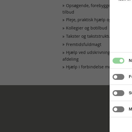
Opsøgende, forebyggende og aku
tilbud
Pleje, praktisk hjælp og rehabilit
Kollegier og botilbud
Takster og takststruktur
Fremtidsfuldmagt
Hjælp ved udskrivning fra psykiat
afdeling
N
Hjælp i forbindelse med stalking
F
S
M