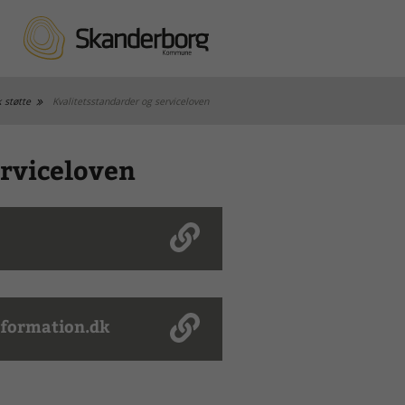
 støtte
Kvalitetsstandarder og serviceloven
erviceloven
e
nformation.dk