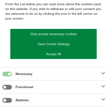
Beredskab i sager om radikalisering
From the List below you can read more about the cookies used
og ekstremisme (ikke
on this website. If you wish to withdraw or edit your consent you
are welcome to do so by clicking the icon in the left corner on
webtilgængeligt)
your screen.
Only accept necessary cookies
Save Cookie Settings
Kontakt Familierådgivningen
Accept All
Send Digital Post til Familierådgivningen
Du kan også ringe til os
Necessary
Socialområdet tlf. nr.: 8794 7345
Specialrådgivning tlf. nr.: 8794 7346
Functional
Kom hurtigt til
Statistic