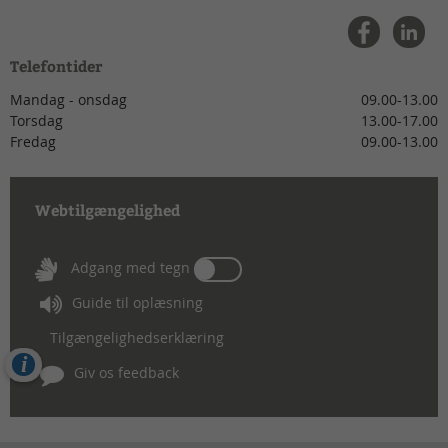
Telefontider
Mandag - onsdag
09.00-13.00
Torsdag
13.00-17.00
Fredag
09.00-13.00
Webtilgængelighed
Tænd
Adgang med tegn
eller
Guide til oplæsning
sluk
for
Tilgængelighedserklæring
Adgang
Cookies
med
Giv os feedback
tegn