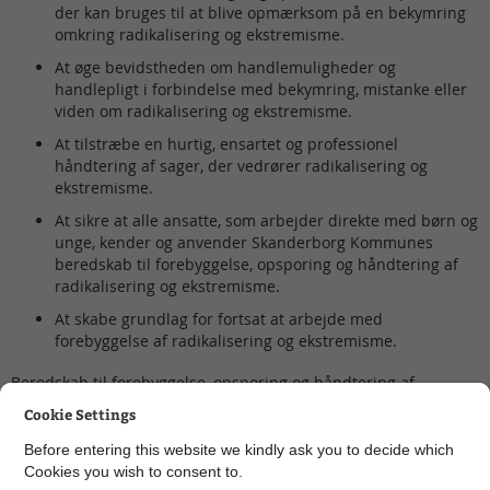
der kan bruges til at blive opmærksom på en bekymring
omkring radikalisering og ekstremisme.
At øge bevidstheden om handlemuligheder og
handlepligt i forbindelse med bekymring, mistanke eller
viden om radikalisering og ekstremisme.
At tilstræbe en hurtig, ensartet og professionel
håndtering af sager, der vedrører radikalisering og
ekstremisme.
At sikre at alle ansatte, som arbejder direkte med børn og
unge, kender og anvender Skanderborg Kommunes
beredskab til forebyggelse, opsporing og håndtering af
radikalisering og ekstremisme.
At skabe grundlag for fortsat at arbejde med
forebyggelse af radikalisering og ekstremisme.
Beredskab til forebyggelse, opsporing og håndtering af
radikalisering og ekstremisme er godkendt i Byrådet 30.
Cookie Settings
oktober 2024.
Before entering this website we kindly ask you to decide which
Cookies you wish to consent to.