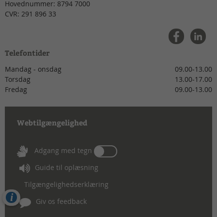
Hovednummer:
8794 7000
CVR:
291 896 33
Telefontider
Mandag - onsdag
09.00-13.00
Torsdag
13.00-17.00
Fredag
09.00-13.00
Webtilgængelighed
Tænd
Adgang med tegn
eller
Guide til oplæsning
sluk
for
Tilgængelighedserklæring
Adgang
Cookies
med
Giv os feedback
tegn