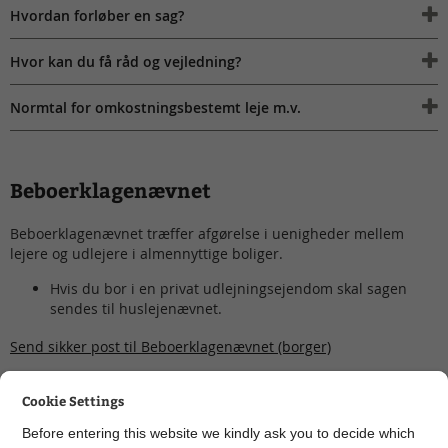
Hvordan forløber en sag?
Hvor kan du få råd og vejledning?
Normtal for omkostningsbestemt leje m.v.
Beboerklagenævnet
Beboerklagenævnet træffer afgørelse i uenigheder mellem
lejere og udlejere i almennyttige boliger.
Hvis du bor i en privat udlejningsejendom skal sagen
sendes til huslejenævnet.
Send sikker post til Beboerklagenævnet (borger)
Send sikker post til Beboerklagenævnet (virksomhed)
Cookie Settings
Fold alle ud
Before entering this website we kindly ask you to decide which