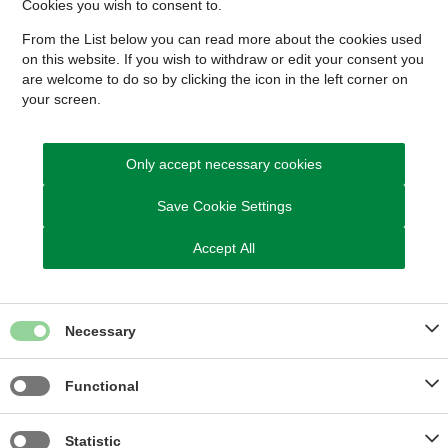
Cookies you wish to consent to.
Hvordan indbringes en sag og hvad koster det?
From the List below you can read more about the cookies used
on this website. If you wish to withdraw or edit your consent you
Hvilke sager kan indbringes for Beboerklagenævnet?
are welcome to do so by clicking the icon in the left corner on
your screen.
Hvordan forløber en sag?
Hvor kan du få råd og vejledning?
Only accept necessary cookies
Save Cookie Settings
Accept All
Kontakt Sekretariat for Beboerklagenævn
Necessary
og Huslejenævn
Send Digital Post til Sekretariat for Beboerklagenævn
Functional
Send Digital Post til Sekretariatet for Beboerklagenævn
(borger)
Statistic
Send Digital Post til Sekretariatet for Beboerklagenævn