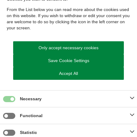
From the List below you can read more about the cookies used
on this website. If you wish to withdraw or edit your consent you
are welcome to do so by clicking the icon in the left corner on
your screen.
Kontakt HR-Staben
Only accept necessary cookies
Save Cookie Settings
Send Digital Post til HR-Staben
Du kan også ringe til os
Accept All
Telefon 8794 7000
Vi har åben på telefonen
Mandag, tirsdag og onsdag: kl. 09.00 - 13.00
Necessary
Torsdag: kl. 13.00 - 17.00
Fredag: kl. 09.00 - 13.00
Functional
Statistic
Kom hurtigt til