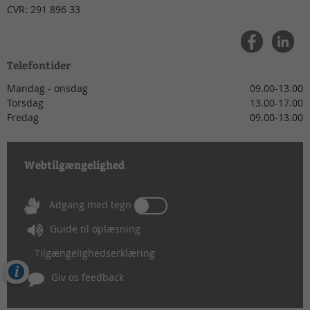
CVR:
291 896 33
Telefontider
Mandag - onsdag
09.00-13.00
Torsdag
13.00-17.00
Fredag
09.00-13.00
Webtilgængelighed
Tænd
Adgang med tegn
eller
Guide til oplæsning
sluk
for
Tilgængelighedserklæring
Adgang
Cookies
med
Giv os feedback
tegn