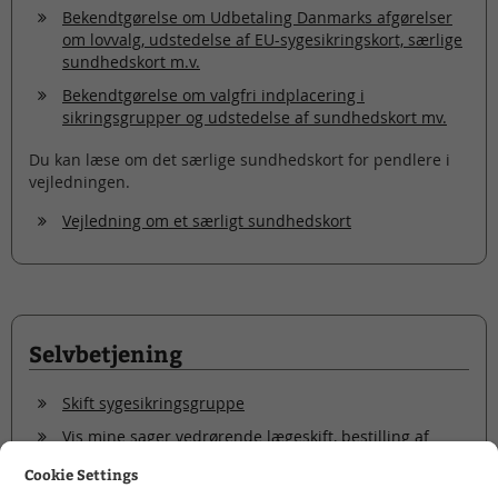
Bekendtgørelse om Udbetaling Danmarks afgørelser
om lovvalg, udstedelse af EU-sygesikringskort, særlige
sundhedskort m.v.
Bekendtgørelse om valgfri indplacering i
sikringsgrupper og udstedelse af sundhedskort mv.
Du kan læse om det særlige sundhedskort for pendlere i
vejledningen.
Vejledning om et særligt sundhedskort
Selvbetjening
Skift sygesikringsgruppe
Vis mine sager vedrørende lægeskift, bestilling af
sundhedskort og dispensationsansøgning
Cookie Settings
Bestil nyt sundhedskort