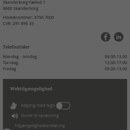
Skanderborg Fælled 1
8660
Skanderborg
Hovednummer:
8794 7000
CVR:
291 896 33
Telefontider
Mandag - onsdag
09.00-13.00
Torsdag
13.00-17.00
Fredag
09.00-13.00
Webtilgængelighed
Tænd
Adgang med tegn
eller
Guide til oplæsning
sluk
for
Tilgængelighedserklæring
Adgang