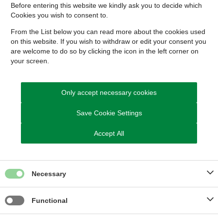
Before entering this website we kindly ask you to decide which
Cookies you wish to consent to.
From the List below you can read more about the cookies used
on this website. If you wish to withdraw or edit your consent you
are welcome to do so by clicking the icon in the left corner on
Læs også
your screen.
På borger.dk
Tilskud til behandling
Only accept necessary cookies
Tilskud til medicin
Save Cookie Settings
Sygedagpenge
Accept All
Andre sider
Gratis behandling og tilskud
Studerende i udlandet og sygesikring
Necessary
Functional
Skrevet af redaktionen på sundhed.dk