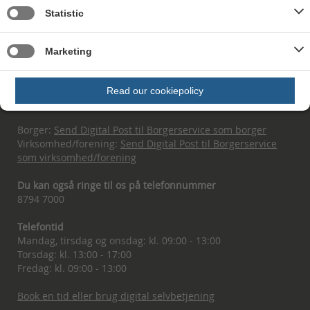
Statistic
Marketing
Kontakt Borgerservice
Read our cookiepolicy
Send sikker digital post
Borger:
Send Digital Post til Borgerservice som borger
Virksomhed/forening:
Send Digital Post til Borgerservice
som virksomhed/forening
Du kan også ringe til os på telefonnummer
8794 7000
Telefontid
Mandag, tirsdag og onsdag: kl. 09:00 - 13:00
Torsdag: kl. 13:00 - 17:00
Fredag: kl. 09:00 - 13:00
Book en tid eller brug digital selvbetjening