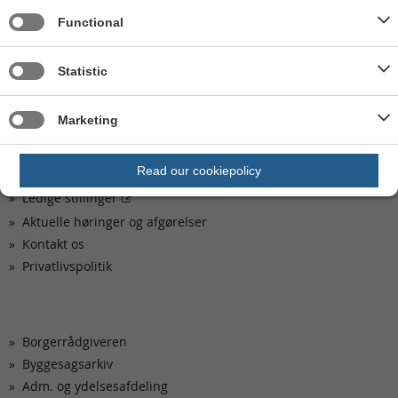
Book en tid til personlig betjening:
Functional
Her kan du booke tid til en telefonsamtale eller et
personligt møde på Skanderborg Fælled
Statistic
Mandag og onsdag: kl. 11.00 - 13.00
Marketing
Kom hurtigt til
Read our cookiepolicy
Ledige stillinger
Aktuelle høringer og afgørelser
Kontakt os
Privatlivspolitik
Borgerrådgiveren
Byggesagsarkiv
Adm. og ydelsesafdeling