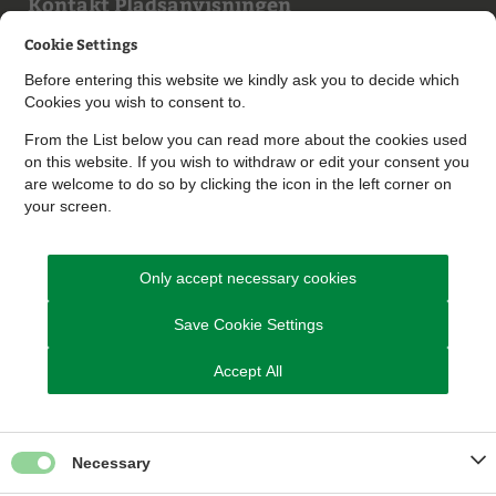
Kontakt Pladsanvisningen
Cookie Settings
Send Digital Post til Pladsanvisningen
Before entering this website we kindly ask you to decide which
Du kan også ringe til os
Cookies you wish to consent to.
Telefon 8794 7321
From the List below you can read more about the cookies used
Telefontid til en medarbejder i
on this website. If you wish to withdraw or edit your consent you
pladsanvisningen:
are welcome to do so by clicking the icon in the left corner on
your screen.
Mandag: kl. 09.00 – 11.00
Tirsdag: kl. 09.00 – 11.00
Onsdag: kl. 09.00 – 11.00
Torsdag: kl. 13.00 – 15.00
Only accept necessary cookies
Fredag: Lukket
Save Cookie Settings
Mandag og onsdag kl. 11-13 kan du ringe med generelle
spørgsmål til børnepasning, eller booke en tid til samtale
Accept All
med en medarbejder i Pladsanvisningen
I ugerne 29,30,31,32 og 33 er det pga. ferie ikke muligt at
booke tider.
Necessary