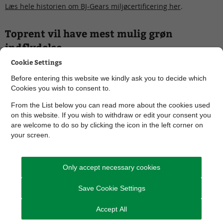
Læs hele historien om BJ-Gears miljøcertificering her
.
Toprent vil have mest mulig grøn
indflydelse
Cookie Settings
Et øget klimafokus er en eksplicit del af Toprents
Before entering this website we kindly ask you to decide which
forretningsstrategi. Det betyder blandt andet, at virksomheden
Cookies you wish to consent to.
i dag forsøger at påvirke hele den leveringskæde, de er en del
af, og ikke kun fokuserer på eget forbrug​.
From the List below you can read more about the cookies used
on this website. If you wish to withdraw or edit your consent you
Læs hele historien om Toprents forretningsstrategi her
.
are welcome to do so by clicking the icon in the left corner on
your screen.
Læs også historierne om grøn
transport
Only accept necessary cookies
Save Cookie Settings
Accept All