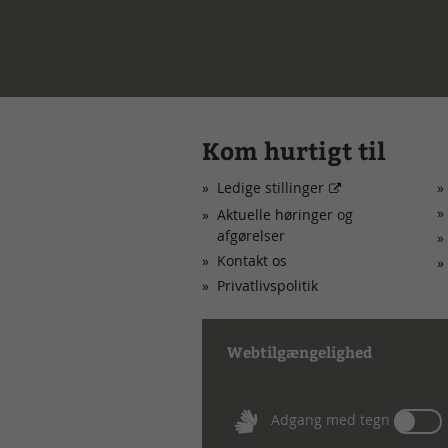
Kom hurtigt til
Ledige stillinger
Aktuelle høringer og
afgørelser
Kontakt os
Privatlivspolitik
Webtilgængelighed
Tæn
Adgang med tegn
eller