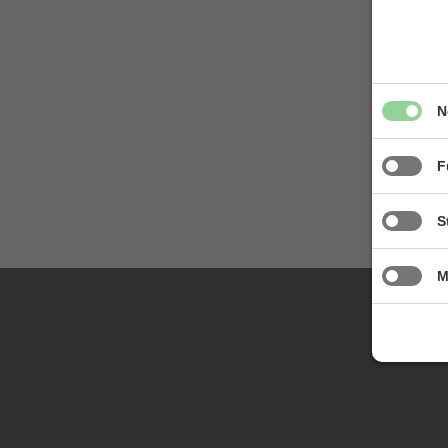
N
F
S
M