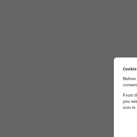
Cookie
Before 
consent
From th
you wis
icon in