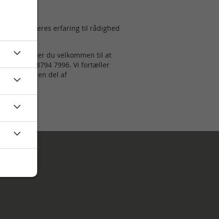
l at stille deres erfaring til rådighed
ntorrollen, er du velkommen til at
dk
eller på 8794 7996. Vi fortæller
 kan blive en del af