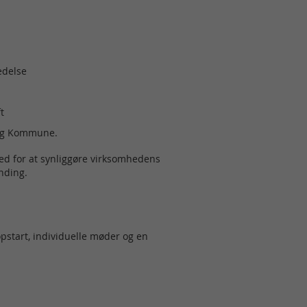
edelse
t
borg Kommune.
ed for at synliggøre virksomhedens
nding.
opstart, individuelle møder og en