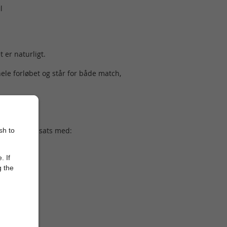
l
 er naturligt.
le forløbet og står for både match,
t mentorindsats med:
sh to
. If
g the