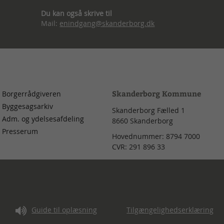
Du kan også skrive til
Mail:
enindgang@skanderborg.dk
Skanderborg Kommune
Borgerrådgiveren
Byggesagsarkiv
Skanderborg Fælled 1
Adm. og ydelsesafdeling
8660
Skanderborg
Presserum
Hovednummer:
8794 7000
CVR:
291 896 33
d
Guide til oplæsning
Tilgængelighedserklæring