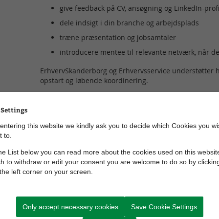
give feedback på CV, ansøgning og LinkedIn-profi
dele indsigt i din branche og arbejdsplads
træne præsentation og jobsamtaler
introducere mentee til relevante netværk, når det
ErhvervSkanderborg og Erhvervsservice understøtter he
opstart og løbende koordinering.
Et spændende mentorprogram
 Settings
Erhvervsmentor Skanderborg bygger på en velafprøve
entering this website we kindly ask you to decide which Cookies you wi
 to.
matching mellem mentor og mentee
e List below you can read more about the cookies used on this website
en fast og overskuelig forløbsramme
h to withdraw or edit your consent you are welcome to do so by clickin
 the left corner on your screen.
klare forventninger til begge parter
løbende sparring og støtte
evaluering af forløbet og dets resultater.
Only accept necessary cookies
Save Cookie Settings