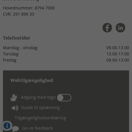
Hovednummer:
8794 7000
CVR:
291 896 33
Telefontider
Mandag - onsdag
09.00-13.00
Torsdag
13.00-17.00
Fredag
09.00-13.00
Webtilgængelighed
Tænd
Adgang med tegn
eller
Guide til oplæsning
sluk
for
Tilgængelighedserklæring
Adgang
Cookies
med
Giv os feedback