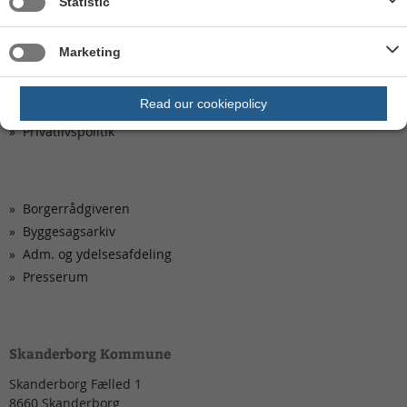
Statistic
Kom hurtigt til
Marketing
Ledige stillinger
Aktuelle høringer og afgørelser
Read our cookiepolicy
Kontakt os
Privatlivspolitik
Borgerrådgiveren
Byggesagsarkiv
Adm. og ydelsesafdeling
Presserum
Skanderborg Kommune
Skanderborg Fælled 1
8660
Skanderborg