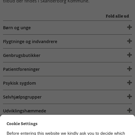
tilbud der findes i Skanderborg Kommune.
Fold alle ud
Børn og unge
Flygtninge og indvandrere
Genbrugsbutikker
Patientforeninger
Psykisk sygdom
Selvhjælpsgrupper
Udviklingshæmmede
Cookie Settings
Ældre
Before entering this website we kindly ask you to decide which