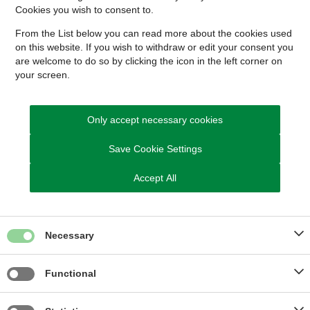
Andre foreninger
Cookies you wish to consent to.
From the List below you can read more about the cookies used
on this website. If you wish to withdraw or edit your consent you
Har du ændringer til oversigten?
are welcome to do so by clicking the icon in the left corner on
your screen.
Har du ændringer eller tilføjelser til oversigten over frivillige
sociale foreninger hører vi meget gerne fra dig - skriv
til:
frivilligt.socialt.arbejde@skanderborg.dk
Only accept necessary cookies
Save Cookie Settings
Accept All
Kontakt Frivilligt socialt arbejde
Send Digital Post til Frivilligt socialt arbejde
Necessary
Du kan også ringe
Telefon 2055 8340
Functional