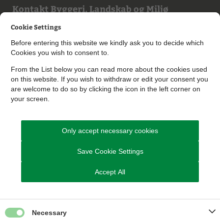
Kontakt Byggeri, Landskab og Miljø
Cookie Settings
Send Digital Post til Byggeri, Landskab og Miljø
Before entering this website we kindly ask you to decide which
Cookies you wish to consent to.
Du kan også skrive til os på vores afdelingsmail:
From the List below you can read more about the cookies used
B
yggesag@skanderborg.dk
on this website. If you wish to withdraw or edit your consent you
are welcome to do so by clicking the icon in the left corner on
your screen.
Aabenland@skanderborg.dk
Virksomhed@skanderborg.dk
Only accept necessary cookies
Ejendom@skanderborg.dk
Save Cookie Settings
Ejd.skat@skanderborg.dk
Accept All
Eller du kan ringe til os
Byggesag tlf. 8794 7703
Necessary
BBR tlf. 8794 7672