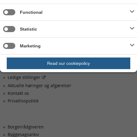
Åben-land tlf. 8794 7730
Ejendomsskat tlf. 8794 7666
Functional
Virksomhed tlf. 8794 7736
Telefontid
Statistic
Mandag, tirsdag, onsdag og fredag 09.00 - 13.00
Torsdag 13.00 - 17.00
Marketing
Read our cookiepolicy
Kom hurtigt til
Ledige stillinger
Aktuelle høringer og afgørelser
Kontakt os
Privatlivspolitik
Borgerrådgiveren
Byggesagsarkiv