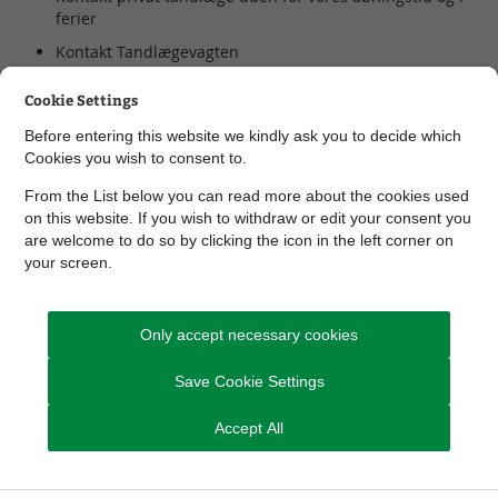
ferier
Kontakt Tandlægevagten
her:
https://www.sundhed.rm.dk/akuthjalp/tandlageva
Cookie Settings
Before entering this website we kindly ask you to decide which
Information om tandpleje for børn-og unge findes her
Cookies you wish to consent to.
Information om Specialtandpleje findes her
From the List below you can read more about the cookies used
on this website. If you wish to withdraw or edit your consent you
are welcome to do so by clicking the icon in the left corner on
your screen.
Only accept necessary cookies
Fold alle ud
Save Cookie Settings
Tandplejens åbningstider
Accept All
Hvis du har et akut behov for tandbehandling