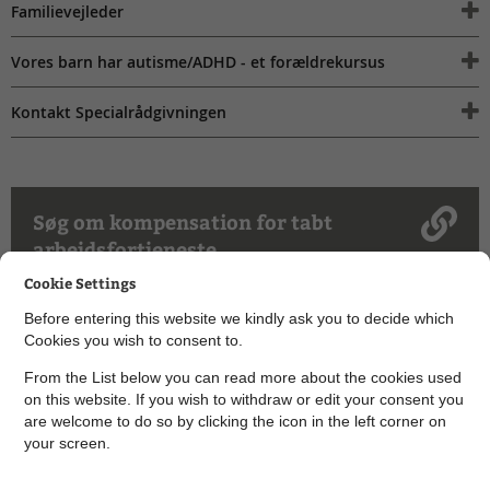
Familievejleder
Vores barn har autisme/ADHD - et forældrekursus
Kontakt Specialrådgivningen
Søg om kompensation for tabt
arbejdsfortjeneste
Cookie Settings
Before entering this website we kindly ask you to decide which
Cookies you wish to consent to.
Søg om afløsning/aflastning
From the List below you can read more about the cookies used
on this website. If you wish to withdraw or edit your consent you
are welcome to do so by clicking the icon in the left corner on
your screen.
Søg om ledsagelse