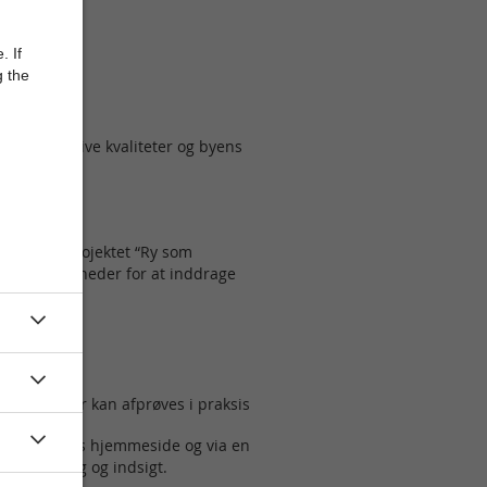
herunder:
. If
g the
 de rekreative kvaliteter og byens
fond til projektet “Ry som
r gode muligheder for at inddrage
tiviteter
rer
r nye idéer kan afprøves i praksis
på kommunens hjemmeside og via en
ns udvikling og indsigt.