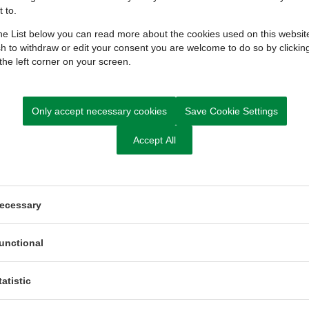
 to.
Her er fokus på byens overordnede fysiske udvikling, 
boligtyper og boligsammensætning
e List below you can read more about the cookies used on this website
muligheder for byfortætning
h to withdraw or edit your consent you are welcome to do so by clickin
 the left corner on your screen.
nye arealer til boligudvikling
Begge spor tager udgangspunkt i Rys særlige identitet,
rolle i Søhøjlandet.
Only accept necessary cookies
Save Cookie Settings
Borgerinddragelse og prøvehandlinger
Accept All
Skanderborg Kommune har fået støtte fra EU’s Regional
hverdags- og oplevelsesby”. Det betyder, at der blive
borgere, foreninger og erhvervsliv undervejs.
I løbet af planprocessen vil der blandt andet blive:
ecessary
gennemført flere borger- og aktørinddragende ak
etableret et bymidtesamarbejde med lokale aktø
unctional
gennemført konkrete prøvehandlinger i byen, hvo
tatistic
Der vil løbende blive delt information om arbejdet 
digital fortælling (Storymap), hvor man kan følge plane