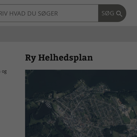
SØG
Ry Helhedsplan
n og