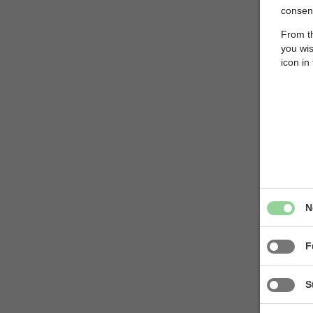
consent
From th
you wis
icon in
N
F
S