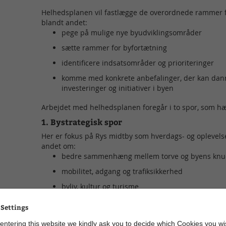
Helhedsplanen vil fastlægge de overordnede rammer for
blandt andet:
pege på mulige nye byudviklingsområder
sætte rammer for byfortætning
identificere indsatsområder og prioriteringer
komme med konkrete anbefalinger, der kan dann
investeringer og initiativer i byen
Arbejdet med helhedsplanen foregår i to spor, som 
1. Bystrategisk spor
Her er fokus på Rys midtby som hverdags- og oplevel
andet om:
bedre sammenhæng mellem torve og byens knu
mobilitet, adgang og trafiksikkerhed
byliv, kultur og turisme
samarbejde mellem kommune, erhverv, kultur- og
 Settings
2. Areal- og boligspor
entering this website we kindly ask you to decide which Cookies you wi