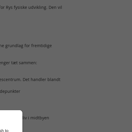
 Rys fysiske udvikling. Den vil
e grundlag for fremtidige
hænger tæt sammen:
sescentrum. Det handler blandt
depunkter
 foreningsliv i midtbyen
sh to