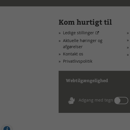
Kom hurtigt til
Ledige stillinger
Aktuelle høringer og
afgørelser
Kontakt os
Privatlivspolitik
Webtilgængelighed
Tæn
Adgang med tegn
eller
sluk
for
Adg
Cookies