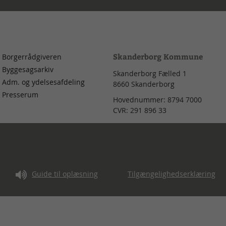
Skanderborg Kommune
Borgerrådgiveren
Byggesagsarkiv
Skanderborg Fælled 1
Adm. og ydelsesafdeling
8660
Skanderborg
Presserum
Hovednummer:
8794 7000
CVR:
291 896 33
d
Guide til oplæsning
Tilgængelighedserklæring
ang