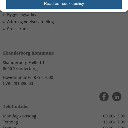
Read our cookiepolicy
Borgerrådgiveren
Byggesagsarkiv
Adm. og ydelsesafdeling
Presserum
Skanderborg Kommune
Skanderborg Fælled 1
8660
Skanderborg
Hovednummer:
8794 7000
CVR:
291 896 33
Telefontider
Mandag - onsdag
09.00-13.00
Torsdag
13.00-17.00
Fredag
09.00-13.00