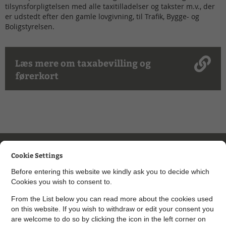
tilsynsforpligtelsen med alle taxitilladelser og takster m.v., der
er udstedt efter den gamle lovgivning, til Trafik, Bygge- og
Boligstyrelsen.
Læs mere om taxabevilling og
førerkort
Kontakt Vej og Trafik
Cookie Settings
Send Digital Post til Vej, Trafik og Mobilitet
Before entering this website we kindly ask you to decide which
Cookies you wish to consent to.
Du kan også skrive til de enkelte afdelinger:
From the List below you can read more about the cookies used
Send Digital Post til Driftsteamet
on this website. If you wish to withdraw or edit your consent you
Send Digital Post til Anlægsteamet
are welcome to do so by clicking the icon in the left corner on
Send Digital Post til Mobilitetsteamet