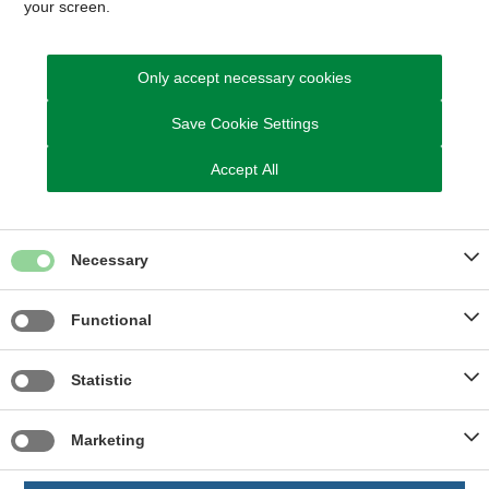
your screen.
Du kan også ringe til os
Tlf. 8794 7770
Only accept necessary cookies
Vi har åben på telefonen
Mandag, tirsdag og onsdag: kl. 09.00 - 13.00
Save Cookie Settings
Torsdag: kl. 13.00 - 17.00
Fredag: kl. 09.00 - 13.00
Accept All
Necessary
Kom hurtigt til
Functional
Ledige stillinger
Aktuelle høringer og afgørelser
Statistic
Kontakt os
Privatlivspolitik
Marketing