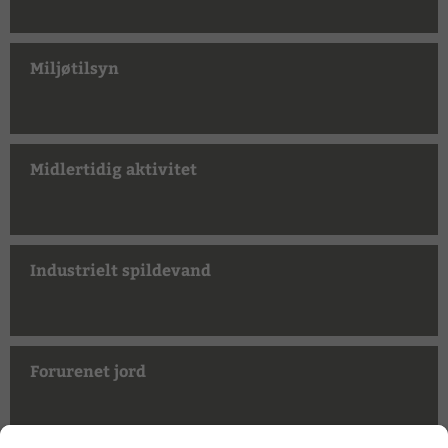
Miljøtilsyn
Midlertidig aktivitet
Industrielt spildevand
Forurenet jord