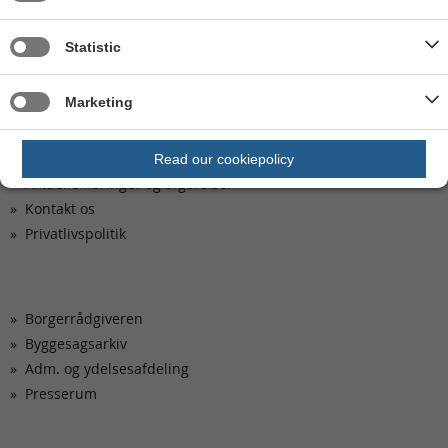
Statistic
Marketing
Kom hurtigt til
Ledige stillinger
Read our cookiepolicy
Aktuelle høringer og afgørelser
Kontakt os
Privatlivspolitik
Borgerrådgiveren
Byggesagsarkiv
Adm. og ydelsesafdeling
Presserum