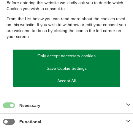
Before entering this website we kindly ask you to decide which
Cookies you wish to consent to.
Kontakt Udvikling, Kultur og Erhverv
From the List below you can read more about the cookies used
on this website. If you wish to withdraw or edit your consent you
Send Digital Post til Udvikling, Kultur og Erhverv
are welcome to do so by clicking the icon in the left corner on
your screen.
Borger:
Send Digital Post til Udvikling, Kultur og Erhverv
som borger
Virksomhed/forening:
Send Digital Post til Udvikling, Kultur
Only accept necessary cookies
og Erhverv som virksomhed/forening
Save Cookie Settings
Accept All
Du kan også ringe til os
Tlf. 8794 7000
Necessary
Telefontid:
Mandag, tirsdag og onsdag: kl. 09.00 - 13.00
Torsdag: kl. 13.00 - 17.00
Functional
Fredag: kl. 09.00 - 13.00