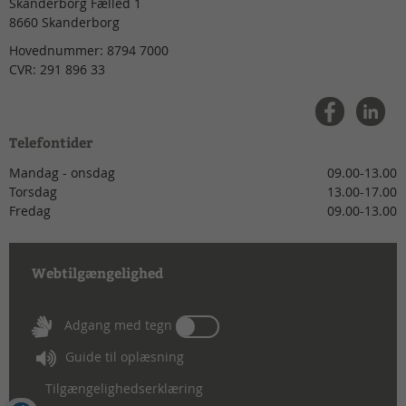
Skanderborg Fælled 1
8660
Skanderborg
Hovednummer:
8794 7000
CVR:
291 896 33
Telefontider
Mandag - onsdag
09.00-13.00
Torsdag
13.00-17.00
Fredag
09.00-13.00
Webtilgængelighed
Tænd
Adgang med tegn
eller
Guide til oplæsning
sluk
for
Tilgængelighedserklæring
Adgang