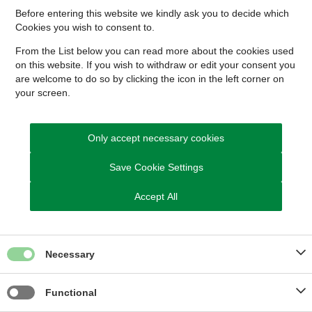
Before entering this website we kindly ask you to decide which
Cookies you wish to consent to.
From the List below you can read more about the cookies used
Her kan du finde tidligere udsendte
on this website. If you wish to withdraw or edit your consent you
nyhedsbreve
are welcome to do so by clicking the icon in the left corner on
your screen.
Fold alle ud
Nyhedsbreve 2026
Only accept necessary cookies
Nyhedsbreve 2025
Save Cookie Settings
Accept All
Nyhedsbreve 2024
Necessary
Functional
Kontaktboks - Vælg globalt element