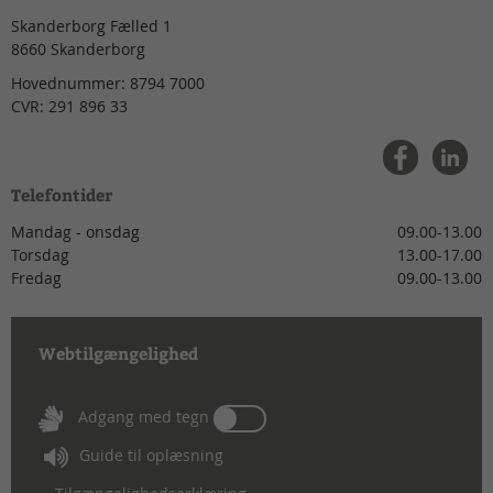
Skanderborg Fælled 1
8660
Skanderborg
Hovednummer:
8794 7000
CVR:
291 896 33
Telefontider
Mandag - onsdag
09.00-13.00
Torsdag
13.00-17.00
Fredag
09.00-13.00
Webtilgængelighed
Tænd
Adgang med tegn
eller
Guide til oplæsning
sluk
for