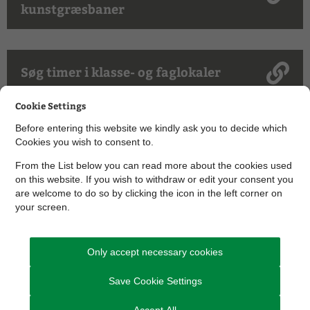
kunstgræsbaner
Søg timer i klasse- og faglokaler
Cookie Settings
Before entering this website we kindly ask you to decide which
Takster for benyttelse af kommunalt
Cookies you wish to consent to.
ejede og støttede lokaler
From the List below you can read more about the cookies used
on this website. If you wish to withdraw or edit your consent you
are welcome to do so by clicking the icon in the left corner on
Fold alle ud
your screen.
Skolehaller - adresser og kontaktoplysninger
Only accept necessary cookies
Andre haller - adresser og kontaktoplysninger
Save Cookie Settings
Svømmehaller og -bade - adresser og
kontaktoplysninger