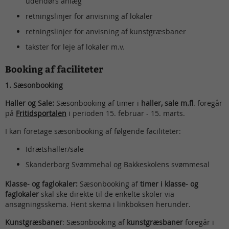
udendørs anlæg
retningslinjer for anvisning af lokaler
retningslinjer for anvisning af kunstgræsbaner
takster for leje af lokaler m.v.
Booking af faciliteter
1. Sæsonbooking
Haller og Sale:
Sæsonbooking
af timer i
haller, sale m.fl
. foregår
på
Fritidsportalen
i perioden 15. februar - 15. marts.
I kan foretage sæsonbooking af følgende faciliteter:
Idrætshaller/sale
Skanderborg Svømmehal og Bakkeskolens svømmesal
Klasse- og faglokaler:
Sæsonbooking af
timer i klasse- og
faglokaler
skal ske direkte til de enkelte skoler via
ansøgningsskema. Hent skema i linkboksen herunder.
Kunstgræsbaner
: Sæsonbooking af
kunstgræsbaner
foregår i