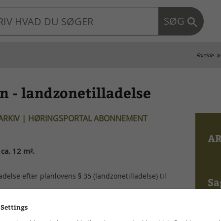
SØG
Forside
n - landzonetilladelse
 ARKIV | HØRINGSPORTAL ABONNEMENT
AR
 ca. 12 m².
else efter planlovens § 35 (landzonetilladelse) til
Sa
01.0
 Settings
helter på ca. 12 m² på matr. nr. 2BE Alken By, Dover.