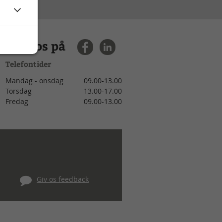
Find os på
Telefontider
Mandag - onsdag
09.00-13.00
Torsdag
13.00-17.00
Fredag
09.00-13.00
Giv os feedback