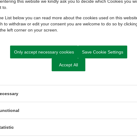
entering this website we kindly ask you to decide which Cookies you wi
 to.
elsen
e List below you can read more about the cookies used on this website
h to withdraw or edit your consent you are welcome to do so by clickin
 the left corner on your screen.
Only accept necessary cookies
Save Cookie Settings
 her (pdf)
Accept All
ecessary
unctional
tatistic