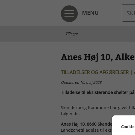
MENU
Tilbage
Anes Høj 10, Alke
TILLADELSER OG AFGØRELSER |
Opdateret: 10. maj 2023
Tilladelse til eksisterende shelter på
Skanderborg Kommune har givet tillad
følgende:
Anes Høj 10, 8660 Skanderborg
Cookie
Landzonetilladelse til eksisterende s