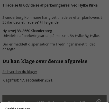
Tilladelse til udvidelse af parkeringsareal ved Hylke Kirke.
Skanderborg Kommune har givet tilladelse efter planlovens §
35 (landzonetilladelse) til følgende:
Hylkevej 33, 8660 Skanderborg
Udvidelse af parkeringsareal på matr.nr. 5A Hylke By, Hylke.
Der er meddelt dispensation fra Fredningsnævnet til det
ansøgte.
Du kan klage over denne afgørelse
Se hvordan du klager
Klagefrist: 17. september 2021.
Se landzonetilladelsen her (pdf)
Cookie Settings