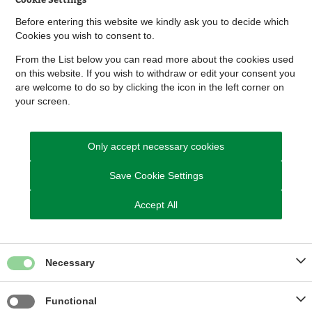
Before entering this website we kindly ask you to decide which
Cookies you wish to consent to.
From the List below you can read more about the cookies used
on this website. If you wish to withdraw or edit your consent you
ARKIVERET
are welcome to do so by clicking the icon in the left corner on
your screen.
Sagsnummer
Only accept necessary cookies
01.03.03-P19-12-21
Save Cookie Settings
Accept All
Relaterede links
Necessary
Planloven (retsinformation)
Functional
Planklagenævnet