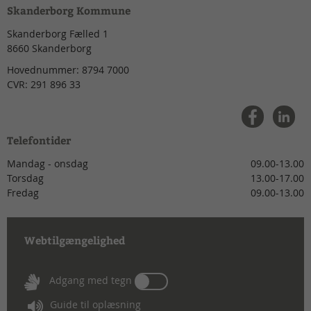
Skanderborg Kommune
Skanderborg Fælled 1
8660
Skanderborg
Hovednummer:
8794 7000
CVR:
291 896 33
Telefontider
Mandag - onsdag
09.00-13.00
Torsdag
13.00-17.00
Fredag
09.00-13.00
Webtilgængelighed
Tænd
Adgang med tegn
eller
Guide til oplæsning
sluk