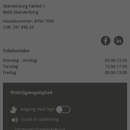
Skanderborg Fælled 1
8660
Skanderborg
Hovednummer:
8794 7000
CVR:
291 896 33
Telefontider
Mandag - onsdag
09.00-13.00
Torsdag
13.00-17.00
Fredag
09.00-13.00
Webtilgængelighed
Tænd
Adgang med tegn
eller
Guide til oplæsning
sluk
for
Tilgængelighedserklæring