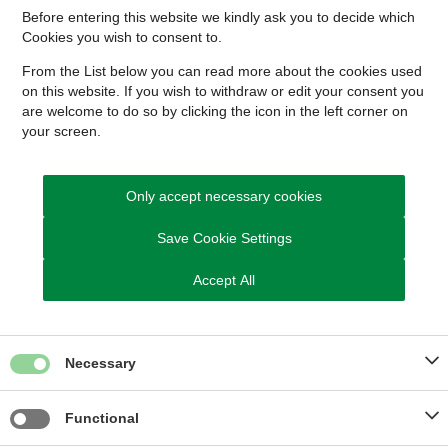
Before entering this website we kindly ask you to decide which
Cookies you wish to consent to.
From the List below you can read more about the cookies used
on this website. If you wish to withdraw or edit your consent you
are welcome to do so by clicking the icon in the left corner on
ARKIVERET
your screen.
Only accept necessary cookies
Sagsnummer
Save Cookie Settings
01.03.03-P19-22-25
Accept All
Relaterede links
Necessary
Planloven (retsinformation)
Functional