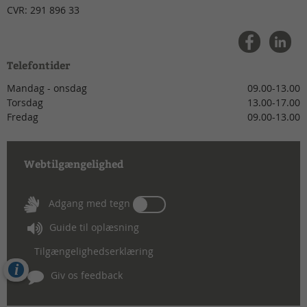
CVR:
291 896 33
Telefontider
Mandag - onsdag
09.00-13.00
Torsdag
13.00-17.00
Fredag
09.00-13.00
Webtilgængelighed
Tænd
Adgang med tegn
eller
Guide til oplæsning
sluk
for
Tilgængelighedserklæring
Adgang
Cookies
med
Giv os feedback
tegn