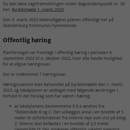
Du kan læse sagsfremstillingen under dagsordenspunkt nr. 30
her:
Byrådsmøde 1. marts 2023
Den 9. marts 2023 bekendtgøres planen offentligt her på
Skanderborg Kommunes hjemmeside.
Offentlig høring
Planforslaget var fremlagt i offentlig høring i perioden 6.
september 2022 til 4. oktober 2022, hvor alle havde mulighed
for at afgive høringssvar.
Der er indkommet 7 høringssvar.
Høringssvarene blev behandlet på byrådsmødet den 1. marts
2023, og lokalplanen er vedtaget med følgende ændringer i
forhold til det forslag som har været i høring:
at lokalplanens bestemmelse § 8.4 ændres fra:
"Delområde B og C; Der udlægges areal i en bredde af 5
meter til stiforbindelser fra interne veje som vist på bilag
2. Stierne skal befæstes i en bredde af 2,5 meter.
Delområde D; Der anlægges offentlig cykelsti indenfor