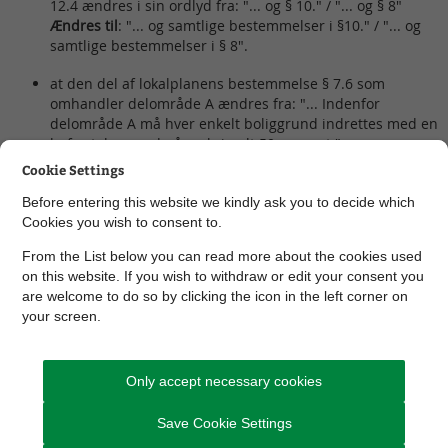
12.4 ændres i sin ordlyd fra: "... og § 10." / "... og § 8"
​Ændres til
: "... og samtlige bestemmelser i §10." / "... og
samtlige bestemmelser i § 8".
at den del af lokalplanens bestemmelse § 7.6 som
omhandler delområde A ændres fra: "... Indenfor
delområde A må hver enkelt boliggrund indrettes med en
befæstelsesgrad på maksimalt 50 procent."
Ændres til
: "... Indenfor delområde A må hver enkelt
Cookie Settings
boliggrund indrettes med en befæstelsesgrad på
maksimalt 60 procent."
Before entering this website we kindly ask you to decide which
Cookies you wish to consent to.
at der på kortbilag 2 tilføjes endnu en stikobling mellem
From the List below you can read more about the cookies used
den sydvestlige del af området og den gennemgående
on this website. If you wish to withdraw or edit your consent you
sti.
are welcome to do so by clicking the icon in the left corner on
your screen.
Lokalplan nr. 1139 - Boligområde ved
Blegindvej i Hørning
Only accept necessary cookies
Lokalplanen omfatter et område på ca. 7 ha. Området, der er
beliggende i den sydlige del af Hørning og grænser op mod
Save Cookie Settings
både Blegindvej og Herredsvej, er sidste del af det store