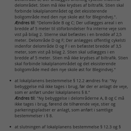
delområdet. Stien må ikke krydses af biltrafik. Stien skal
forbinde lokalplanområdet og det eksisterende
boligområde med den nye skole øst for Blegindvej.".
Ændres til
: "Delområde B og C; Der udlægges areal i en
bredde af 5 meter til stiforbindelser fra interne veje som
vist på bilag 2. Stierne skal befæstes i en bredde af 2,5
meter. Delområde D og F; Der anlægges offentlig cykelsti
indenfor delområde D og F i en befæstet bredde af 3,5
meter, som vist på bilag 2. Stien skal udlægges i en
bredde af 5 meter. Stien må ikke krydses af biltrafik. Stien
skal forbinde lokalplanområdet og det eksisterende
boligområde med den nye skole øst for Blegindvej."
at lokalplanens bestemmelse § 12.2 ændres fra: "Ny
bebyggelse må ikke tages i brug, før der er anlagt de veje,
som er anført under lokalplanens § 8."
Ændres til
: "Ny bebyggelse i delområderne A, B og C må
ikke tages i brug, førend de tilhørende veje, stier og
parkeringspladser er anlagt, som anført i samtlige
bestemmelser i § 8.
at slutningen af lokalplanens bestemmelse § 12.3 og §