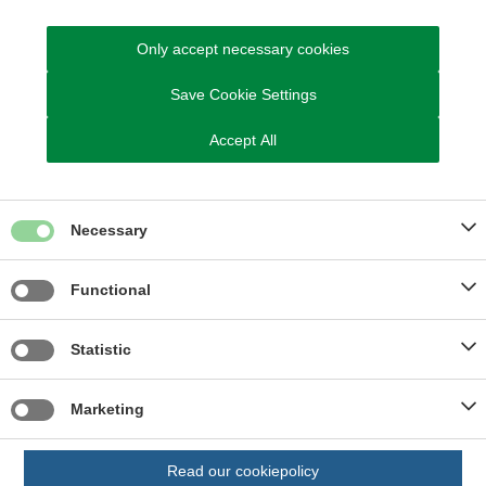
ønsker at fastholde sin afgørelse om godkendelse, skal
kommunen senest 3 uger efter klagefristens udløb sende
Only accept necessary cookies
klagen til Miljø- og Fødevareklagenævnet ledsaget af sagens
akter samt en udtalelse fra kommunen med bemærkninger til
Save Cookie Settings
sagen og de anførte klagepunkter.
Samtidig med at klagen sendes videre, sender kommunen kopi
Accept All
af sin udtalelse til de i klagesagen involverede med en frist for
at afgive bemærkninger til Miljø- og Fødevareklagenævnet på 3
uger fra modtagelsen.
Necessary
Når du klager, skal du betale et gebyr. Du betaler gebyret med
betalingskort i Klageportalen.
Functional
Domstolsbehandling
Statistic
Ifølge § 90 i Husdyrgodkendelsesloven kan afgørelsen desuden
prøves ved domstolene. Et eventuelt sagsanlæg skal
anlægges inden seks måneder efter, at afgørelsen er
Marketing
offentliggjort.
Read our cookiepolicy