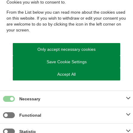
Cookies you wish to consent to.
Kontakt Vej og Trafik
From the List below you can read more about the cookies used
on this website. If you wish to withdraw or edit your consent you
Send Digital Post til Vej, Trafik og Mobilitet
are welcome to do so by clicking the icon in the left corner on
your screen.
Du kan også skrive til de enkelte afdelinger:
Send Digital Post til Driftsteamet
Send Digital Post til Anlægsteamet
Only accept necessary cookies
Send Digital Post til Mobilitetsteamet
Save Cookie Settings
Du kan også ringe til os
Tlf. 8794 7770
Accept All
Vi har åben på telefonen
Mandag, tirsdag og onsdag: kl. 09.00 - 13.00
Torsdag: kl. 13.00 - 17.00
Necessary
Fredag: kl. 09.00 - 13.00
Functional
Statistic