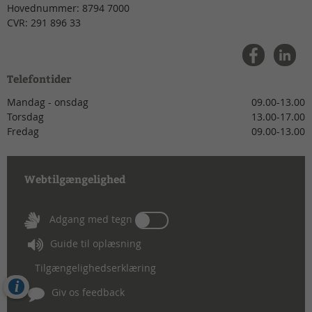
Hovednummer:
8794 7000
CVR:
291 896 33
Telefontider
Mandag - onsdag
09.00-13.00
Torsdag
13.00-17.00
Fredag
09.00-13.00
Webtilgængelighed
Tænd
Adgang med tegn
eller
Guide til oplæsning
sluk
for
Tilgængelighedserklæring
Adgang
Cookies
med
Giv os feedback
tegn