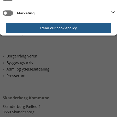
Kom hurtigt til
Marketing
Ledige stillinger
Aktuelle høringer og afgørelser
Kontakt os
Read our cookiepolicy
Privatlivspolitik
Borgerrådgiveren
Byggesagsarkiv
Adm. og ydelsesafdeling
Presserum
Skanderborg Kommune
Skanderborg Fælled 1
8660
Skanderborg