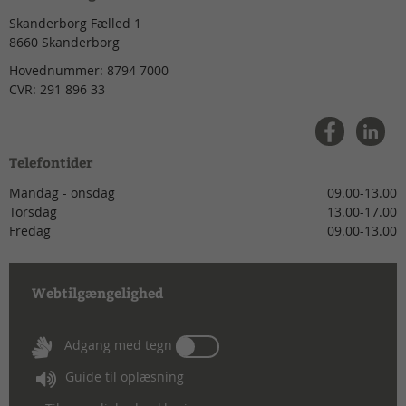
Skanderborg Fælled 1
8660
Skanderborg
Hovednummer:
8794 7000
CVR:
291 896 33
Telefontider
Mandag - onsdag
09.00-13.00
Torsdag
13.00-17.00
Fredag
09.00-13.00
Webtilgængelighed
Tænd
Adgang med tegn
eller
Guide til oplæsning
sluk
for