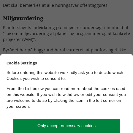
Det skal bemærkes at alle høringssvar offentliggøres.
Miljøvurdering
Planforslagets indvirkning på miljøet er undersøgt i henhold til
”Lov om miljøvurdering af planer og programmer og af konkrete
projekter (VVM)”.
Byrådet har på baggrund heraf vurderet, at planforslaget ikke
har væsentlig indvirkning på miljøet og derfor ikke er omfattet
af lovens krav om miljøvurdering. Begrundelsen for denne
Cookie Settings
afgørelse fremgår af forslag til tillæg til spildevandsplanen.
Before entering this website we kindly ask you to decide which
Du kan klage over afgørelsen
Cookies you wish to consent to.
Inden 4 uger efter offentliggørelsen kan du klage over
From the List below you can read more about the cookies used
afgørelsen om ikke at gennemføre miljøvurdering.
on this website. If you wish to withdraw or edit your consent you
are welcome to do so by clicking the icon in the left corner on
Se hvordan du klager
your screen.
Klagefristen udløber den 28. april 2022.
Only accept necessary cookies