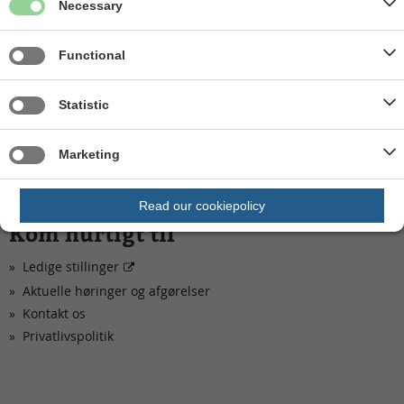
Necessary
Functional
Relaterede links
Statistic
Miljøbeskyttelsesloven (retsinformation)
Marketing
Read our cookiepolicy
Kom hurtigt til
Ledige stillinger
Aktuelle høringer og afgørelser
Kontakt os
Privatlivspolitik