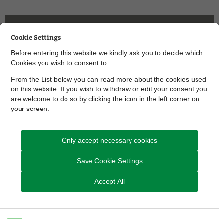
Bilag 2 - detaljer bed og faskine
Cookie Settings
(pdf)
Before entering this website we kindly ask you to decide which
Cookies you wish to consent to.
From the List below you can read more about the cookies used
Bilag 3 - respektafstande (pdf)
on this website. If you wish to withdraw or edit your consent you
are welcome to do so by clicking the icon in the left corner on
your screen.
Only accept necessary cookies
ARKIVERET
Save Cookie Settings
Accept All
Sagsnummer
06.01.05-P19-3-21