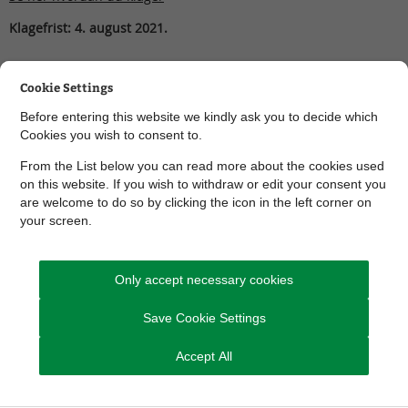
Klagefrist: 4. august 2021.
Cookie Settings
Before entering this website we kindly ask you to decide which
Cookies you wish to consent to.
Du kan se landzonetilladelsen her
(pdf)
From the List below you can read more about the cookies used
on this website. If you wish to withdraw or edit your consent you
are welcome to do so by clicking the icon in the left corner on
your screen.
ARKIVERET
Only accept necessary cookies
Save Cookie Settings
Accept All
Sagsnummer
3201