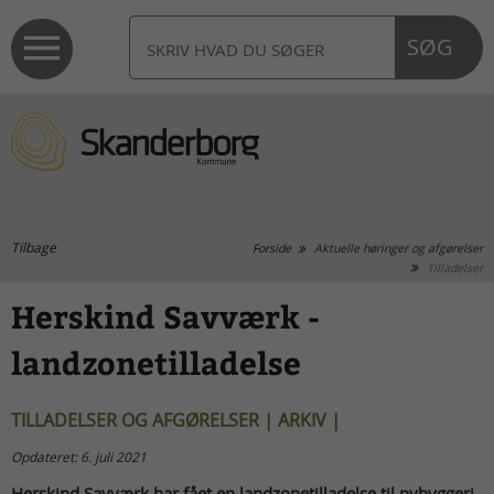
SØG
Tilbage
Forside
Aktuelle høringer og afgørelser
Tilladelser
Herskind Savværk -
landzonetilladelse
TILLADELSER OG AFGØRELSER | ARKIV |
Opdateret: 6. juli 2021
Herskind Savværk har fået en landzonetilladelse til nybyggeri