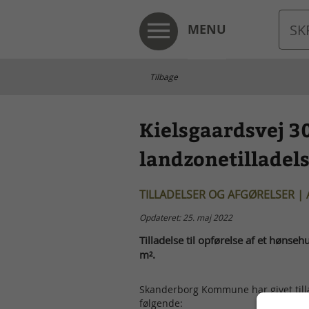
MENU
Tilbage
Kielsgaardsvej 30
landzonetilladel
TILLADELSER OG AFGØRELSER |
Opdateret: 25. maj 2022
Tilladelse til opførelse af et hønseh
m².
Skanderborg Kommune har givet tillad
følgende: