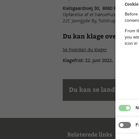
Cookie
Kielsgaardsvej 30, 8680 Ry
Opførelse af et hønsehus på ca. 3 m²
Before 
22C Javngyde By, Tulstrup.
consent
From th
Du kan klage over tillad
you wis
icon in
Se hvordan du klager
Klagefrist: 22. juni 2022.
Du kan se landzonetill
N
F
Relaterede links