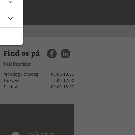
Find os på
Telefontider
Mandag - onsdag
09.00-13.00
Torsdag
13.00-17.00
Fredag
09.00-13.00
Giv os feedback