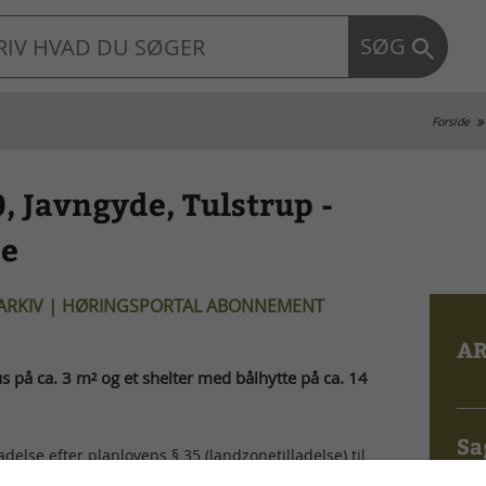
SØG
Forside
, Javngyde, Tulstrup -
se
 ARKIV | HØRINGSPORTAL ABONNEMENT
AR
us på ca. 3 m² og et shelter med bålhytte på ca. 14
Sa
else efter planlovens § 35 (landzonetilladelse) til
01.0