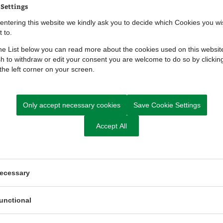
 Settings
 og et shelter med bålhytte på ca. 14 m² på matr. nr.
entering this website we kindly ask you to decide which Cookies you wi
 to.
e List below you can read more about the cookies used on this website
elsen
h to withdraw or edit your consent you are welcome to do so by clickin
 the left corner on your screen.
Only accept necessary cookies
Save Cookie Settings
Accept All
adelsen her (pdf)
ecessary
unctional