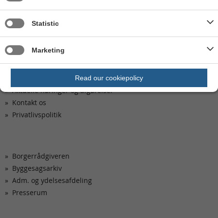
Miljøbeskyttelsesloven (retsinformation)
Statistic
Marketing
Kom hurtigt til
Ledige stillinger
Read our cookiepolicy
Aktuelle høringer og afgørelser
Kontakt os
Privatlivspolitik
Borgerrådgiveren
Byggesagsarkiv
Adm. og ydelsesafdeling
Presserum