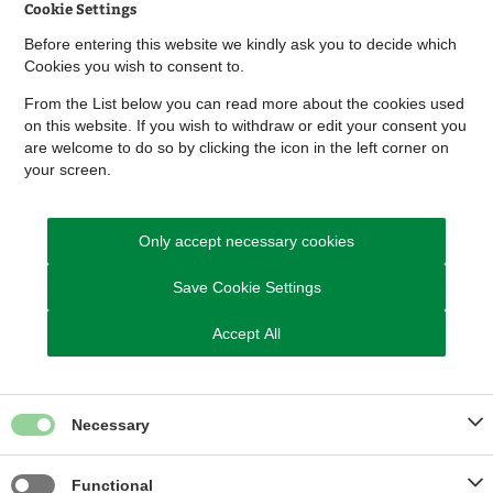
Cookie Settings
Se kortbilag over rundkørslen
Before entering this website we kindly ask you to decide which
(pdf)
Cookies you wish to consent to.
From the List below you can read more about the cookies used
on this website. If you wish to withdraw or edit your consent you
are welcome to do so by clicking the icon in the left corner on
your screen.
ARKIVERET
Only accept necessary cookies
Save Cookie Settings
Sagsnummer
06.00.00-A00-28-21
Accept All
Necessary
Relaterede links
Functional