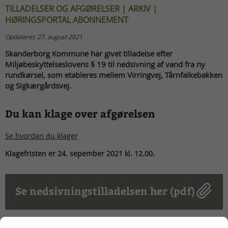
TILLADELSER OG AFGØRELSER | ARKIV |
HØRINGSPORTAL ABONNEMENT
Opdateret: 27. august 2021
Skanderborg Kommune har givet tilladelse efter
Miljøbeskyttelseslovens § 19 til nedsivning af vand fra ny
rundkørsel, som etableres mellem Virringvej, Tårnfalkebakken
og Sigkærgårdsvej.
Du kan klage over afgørelsen
Se hvordan du klager
Klagefristen er 24. sepember 2021 kl. 12.00.
Se nedsivningstilladelsen her (pdf)