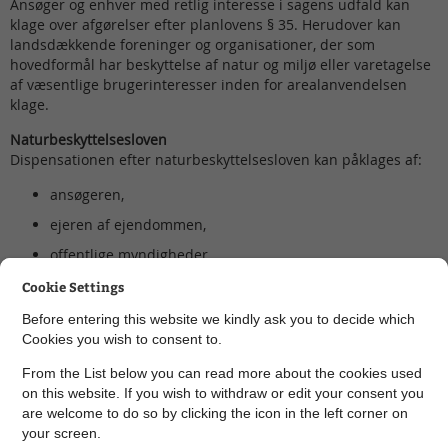
Ansøger og enhver med retlig interesse i sagens udfald kan
klage over afgørelser efter planlovens § 35. Herudover kan
landsdækkende foreninger og organisationer, der som
hovedformål har beskyttelse af natur og miljø eller varetagelse
af væsentlige brugerinteresser inden for arealanvendelsen
klage.
Naturbeskyttelsesloven
Dispensationen efter naturbeskyttelsesloven kan påklages af:
ansøgeren,
ejeren af ejendommen,
offentlige myndigheder,
lokale foreninger og organisationer, som har væsentlig
Cookie Settings
interesse i afgørelsen, og
Before entering this website we kindly ask you to decide which
landsdækkende foreninger og organisationer, som har
Cookies you wish to consent to.
beskyttelse af natur og miljø eller rekreative interesser
From the List below you can read more about the cookies used
som formål.
on this website. If you wish to withdraw or edit your consent you
Se hvordan du klager
are welcome to do so by clicking the icon in the left corner on
your screen.
Klagefrist: 8. marts 2022.