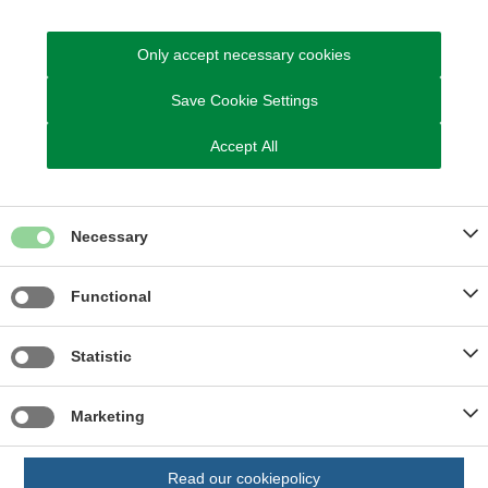
Only accept necessary cookies
Se landzonetilladelsen og
Save Cookie Settings
dispensationen her (pdf)
Accept All
Necessary
ARKIVERET
Functional
Statistic
Sagsnummer
01.05.02-P25-124-21
Marketing
Read our cookiepolicy