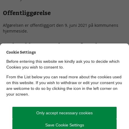
Offentliggørelse
Afgørelsen er offentliggjort den 9. juni 2021 på kommunens
hjemmeside.
Du kan klage over denne afgørelse
Cookie Settings
Afgørelser efter Naturbeskyttelsesloven kan ifølge lovens
Before entering this website we kindly ask you to decide which
kapitel 12 påklages til Miljø- og Fødevareklagenævnett af:
Cookies you wish to consent to.
adressaten for afgørelsen,
From the List below you can read more about the cookies used
ejeren af den ejendom, som afgørelsen vedrører,
on this website. If you wish to withdraw or edit your consent you
are welcome to do so by clicking the icon in the left corner on
offentlige myndigheder,
your screen.
lokale foreninger og organisationer, som har en væsentlig
interesse i afgørelsen,
Only accept necessary cookies
landsdækkende foreninger og organisationer, hvis
hovedformål er beskyttelse af natur
Save Cookie Settings
og miljø, og