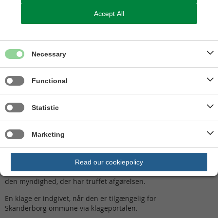
landsdækkende foreninger og organisationer, som efter
Accept All
deres formål varetager væsentlige rekreative interesser,
når afgørelsen berører sådanne interesser.
Klagefrist
Necessary
Klagefristen udløber 4 uger efter, at afgørelsen er meddelt. Er
afgørelsen offentligt bekendtgjort, regnes klagefristen dog altid
Functional
fra bekendtgørelsen. Hvis klagefristen udløber på en lørdag
eller helligdag, forlænges klagefristen til den følgende hverdag.
Statistic
Klagefristen for denne afgørelse udløber således den 7. juli
2021
.
Marketing
Hvordan klager du?
Du klager via Klageportalen
. Du skal logge på ligesom du plejer,
Read our cookiepolicy
typisk med Nem-ID. Klagen sendes gennem Klageportalen til
den myndighed, der har truffet afgørelsen.
En klage er indgivet, når den er tilgængelig for
Skanderborg ommune via klageportalen.