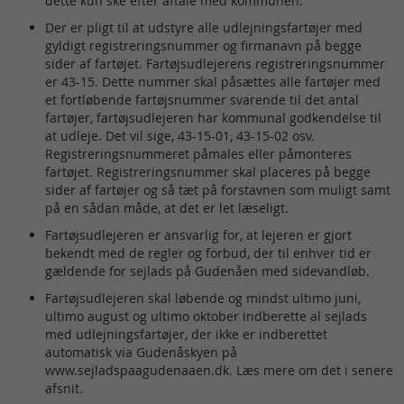
dette kun ske efter aftale med kommunen.
Der er pligt til at udstyre alle udlejningsfartøjer med
gyldigt registreringsnummer og firmanavn på begge
sider af fartøjet. Fartøjsudlejerens registreringsnummer
er 43-15. Dette nummer skal påsættes alle fartøjer med
et fortløbende fartøjsnummer svarende til det antal
fartøjer, fartøjsudlejeren har kommunal godkendelse til
at udleje. Det vil sige, 43-15-01, 43-15-02 osv.
Registreringsnummeret påmales eller påmonteres
fartøjet. Registreringsnummer skal placeres på begge
sider af fartøjer og så tæt på forstavnen som muligt samt
på en sådan måde, at det er let læseligt.
Fartøjsudlejeren er ansvarlig for, at lejeren er gjort
bekendt med de regler og forbud, der til enhver tid er
gældende for sejlads på Gudenåen med sidevandløb.
Fartøjsudlejeren skal løbende og mindst ultimo juni,
ultimo august og ultimo oktober indberette al sejlads
med udlejningsfartøjer, der ikke er indberettet
automatisk via Gudenåskyen på
www.sejladspaagudenaaen.dk. Læs mere om det i senere
afsnit.