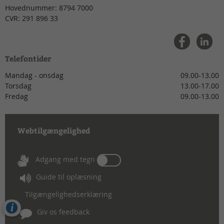
Hovednummer:
8794 7000
CVR:
291 896 33
Telefontider
Mandag - onsdag
09.00-13.00
Torsdag
13.00-17.00
Fredag
09.00-13.00
Webtilgængelighed
Tænd
Adgang med tegn
eller
Guide til oplæsning
sluk
for
Tilgængelighedserklæring
Adgang
Cookies
med
Giv os feedback
tegn