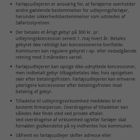
Fartøjsudlejeren er ansvarlig for, at fartøjerne overholder
andre gældende bestemmelser for udlejningsfartøjer,
herunder sikkerhedsbestemmelser som udstedes af
Søfartsstyrelsen.
Der betales et årligt gebyr på 300 kr. pr.
udlejningskoncession senest 1. maj hvert år. Betales
gebyret ikke rettidigt kan koncessionerne bortfalde.
Kommunen kan regulere gebyret i op- eller nedadgående
retning med 3 måneders varsel.
Fartøjsudlejeren kan opsige ikke-udnyttede koncessioner,
men indbetalt gebyr tilbagebetales ikke, hvis opsigelsen
sker efter betalingsfristen. Fartøjsudlejeren kan erhverve
yderligere koncessioner efter betalingsfristen mod
betaling af gebyr.
Tilladelse til udlejningsvirksomhed meddeles til et
bestemt firma/person. Overdragelse af tilladelser kan
således ikke finde sted ved private aftaler.
Ved overdragelse af virksomhed og/eller fartøjer skal
fornøden godkendelse på ny indhentes hos kommunen.
Såfremt en fartøjsudlejer skifter adresse eller