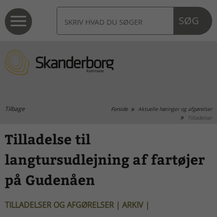
SØG
Tilbage
Forside
Aktuelle høringer og afgørelser
Tilladelser
Tilladelse til
langtursudlejning af fartøjer
på Gudenåen
TILLADELSER OG AFGØRELSER | ARKIV |