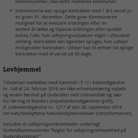
telefonnummer, skal dette meddeles kommunen.
Kommunerne kan opsige kontrakten med 1 års varsel pr.
en given 31. december. Dette giver Kommunerne
mulighed for at evaluere ordningen efter en
kortere årrække og tilpasse ordningen efter opstået
behov, f.eks. hvis udlejningssejladsen stiger i uforudset
omfang. Kontrakten kan ligeledes opsiges, hvis udlejer
misligholder kontrakten. Udlejer kan til enhver tid opsige
kontrakten med et varsel på 30 dage.
Lovhjemmel
Tilladelsen meddeles med hjemmel i § 12 i bekendtgørelse
nr. 148 af 24. februar 2016 om ikke-erhvervsmæssig sejlads
og anden færdsel på Gudenåen med sidevandløb og søer
fra Tørring til Randers (sejladsbekendtgørelsen (pdf)),
jf. Lovbekendtgørelse nr. 1217 af den 28. september 2016
om naturbeskyttelse Naturbeskyttelsesloven (retsinformation).
Desuden er udlejningsvirksomheder underlagt
Gudenåkommunernes ”Regler for udlejningsvirksomhed på
Gudenåsystemet.”