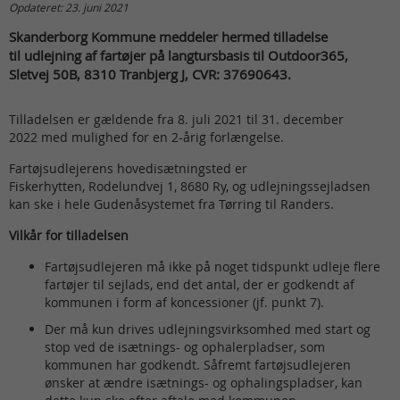
Opdateret: 23. juni 2021
Skanderborg Kommune meddeler hermed tilladelse
til udlejning af fartøjer på langtursbasis til Outdoor365,
Sletvej 50B, 8310 Tranbjerg J, CVR: 37690643.
Tilladelsen er gældende fra 8. juli 2021 til 31. december
2022 med mulighed for en 2-årig forlængelse.
Fartøjsudlejerens hovedisætningsted er
Fiskerhytten, Rodelundvej 1, 8680 Ry, og udlejningssejladsen
kan ske i hele Gudenåsystemet fra Tørring til Randers.
Vilkår for tilladelsen
Fartøjsudlejeren må ikke på noget tidspunkt udleje flere
fartøjer til sejlads, end det antal, der er godkendt af
kommunen i form af koncessioner (jf. punkt 7).
Der må kun drives udlejningsvirksomhed med start og
stop ved de isætnings- og ophalerpladser, som
kommunen har godkendt. Såfremt fartøjsudlejeren
ønsker at ændre isætnings- og ophalingspladser, kan