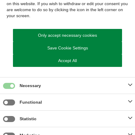
on this website. If you wish to withdraw or edit your consent you
Klage til Datatilsynet
are welcome to do so by clicking the icon in the left corner on
your screen.
Only accept necessary cookies
Save Cookie Settings
Kontakt Pladsanvisningen
Accept All
Send Digital Post til Pladsanvisningen
Du kan også ringe til os
Necessary
Telefon 8794 7321
Telefontid til en medarbejder i
Functional
pladsanvisningen:
Mandag: kl. 09.00 – 11.00
Tirsdag: kl. 09.00 – 11.00
Statistic
Onsdag: kl. 09.00 – 11.00
Torsdag: kl. 13.00 – 15.00