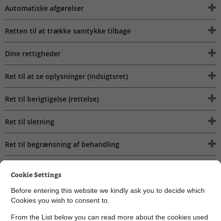
Automatiske afgørelser
Retten til at trække samtykke tilbage
Dine rettigheder
Ret til at se oplysninger (indsigtsret)
Ret til berigtigelse (rettelse)
Ret til sletning
Ret til begrænsning af behandling
Ret til indsigelse
Cookie Settings
Vi er den dataansvarlige – hvordan kontakter du os?
Before entering this website we kindly ask you to decide which
Cookies you wish to consent to.
Kontaktoplysninger på databeskyttelsesrådgiveren
From the List below you can read more about the cookies used