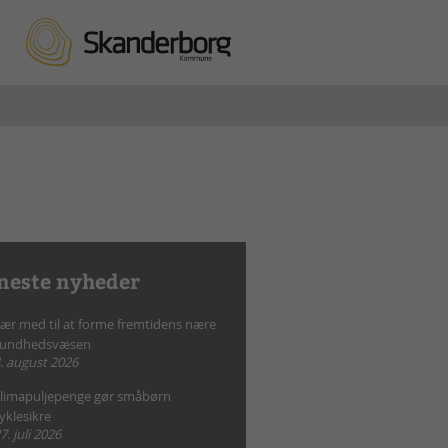
neste nyheder
ær med til at forme fremtidens nære
sundhedsvæsen
. august 2026
limapuljepenge gør småbørn
yklesikre
7. juli 2026