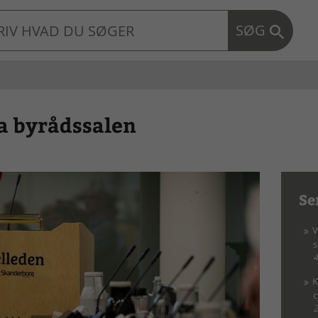
SØG
ra byrådssalen
Se
V
4
K
c
2