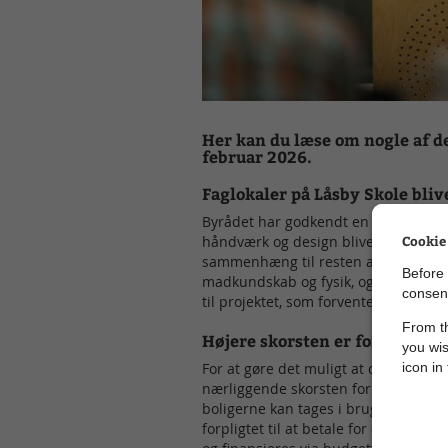
Her kan du læse om nogle af d
februar 2026.
Faglokaler på Låsby Skole bli
Byrådet har godkendt en moderniserin
Cookie
håndværk og design bliver renovere
sammenhæng til resten af skolen. Der
Before 
madkundskab og fysik, og natur/teknol
consent
til projektet, som forventes færdigt
From th
Højere skorsten er forudsætni
you wis
icon in
For at gøre det muligt at opføre 37 a
nærliggende skorsten forhøjes. Det sk
boligerne kan tages i brug. Skande
forpligtet til at betale for den nye 