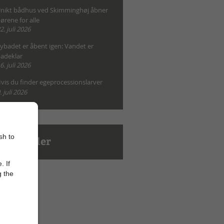
nikt bådhus ved Skimminghøj åbner
ørene for alle
2. juli 2026
ybadet er åbent igen: Vandet er
adeklar
6. juli 2026
vis du finder egeprocessionslarver
. juli 2026
sh to
le nyheder
. If
g the