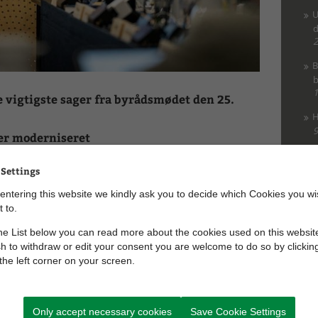
U
d
2
B
b
1
e vigtigste sager fra byrådsmødet den 25.
H
9
ver moderniseret
g af faglokalerne på Låsby Skole. Lokalerne til
 Settings
t og indrettet med nye værksteder og en bedre
udover forbedres lys og lofter i lokalerne til
entering this website we kindly ask you to decide which Cookies you wi
Al
ogi-lokalet bygges om. Der er afsat i alt 5,75 mio. kr.
 to.
 inden udgangen af 2026.
e List below you can read more about the cookies used on this website
ngen for nye almene boliger i Hørning
h to withdraw or edit your consent you are welcome to do so by clickin
 the left corner on your screen.
lmene boliger på Vestervej i Hørning skal en
yldes, at en række miljøkrav skal være opfyldt, før
rborg Kommune har solgt grunden og er derfor
skorsten. Udgiften forventes at være omkring 800.000 kr.
Only accept necessary cookies
Save Cookie Settings